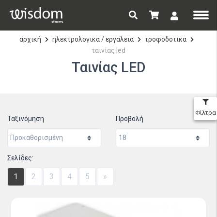
αρχική
ηλεκτρολογικα / εργαλεια
τροφοδοτικα
ταινίας led
Ταινίας LED
Φίλτρα
Ταξινόμηση
Προβολή
Σελίδες:
1
2
3
4
5
»