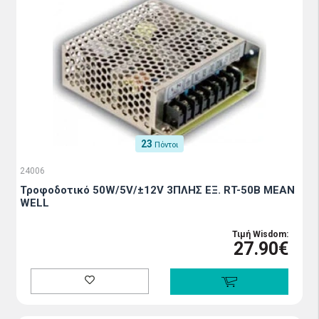
23
Πόντοι
24006
Τροφοδοτικό 50W/5V/±12V 3ΠΛΗΣ ΕΞ. RT-50B MEAN
WELL
Τιμή Wisdom:
27.90€