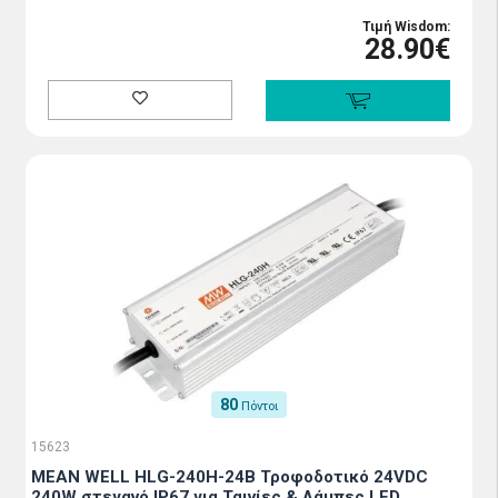
Τιμή Wisdom:
28.90€
80
Πόντοι
15623
MEAN WELL HLG-240H-24B Τροφοδοτικό 24VDC
240W στεγανό IP67 για Ταινίες & Λάμπες LED