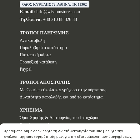
ΟΔΟΣ ΚΥΨΕΛΗΣ 72, ΑΘΗΝΑ, TK 11362
E-mail:
info@wisdomstores.com
Τηλέφωνο:
+30 210 88 326 88
ΤΡΟΠΟΙ ΠΛΗΡΩΜΗΣ
Αντικαταβολή
Παραλαβή στο κατάστημα
Πιστωτική κάρτα
Τραπεζική κατάθεση
Paypal
ΤΡΟΠΟΙ ΑΠΟΣΤΟΛΗΣ
Με Courier εύκολα και γρήγορα στην πόρτα σας.
Δυνατότητα παραλαβής και από το κατάστημα.
ΧΡΗΣΙΜΑ
Όροι Χρήσης & Λειτουργίας του Ιστοχώρου
Εγγυήσεις προϊόντων
Χρησιμοποιούμε cookies για τη σωστή λειτουργία του site μας, για την
Τρόποι παραγγελίας
ανάλυση της επισκεψιμότητάς μας, για την εξατομίκευση των διαφημίσεων,
Πολιτική επιστροφών - Δικαίωμα Υπαναχώρησης