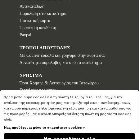
Αντικαταβολή
Παραλαβή στο κατάστημα
Πιστωτική κάρτα
Τραπεζική κατάθεση
Paypal
ΤΡΟΠΟΙ ΑΠΟΣΤΟΛΗΣ
Με Courier εύκολα και γρήγορα στην πόρτα σας.
Δυνατότητα παραλαβής και από το κατάστημα.
ΧΡΗΣΙΜΑ
Όροι Χρήσης & Λειτουργίας του Ιστοχώρου
Εγγυήσεις προϊόντων
Τρόποι παραγγελίας
Χρησιμοποιούμε cookies για τη σωστή λειτουργία του site μας, για την
ανάλυση της επισκεψιμότητάς μας, για την εξατομίκευση των διαφημίσεων,
Πολιτική επιστροφών - Δικαίωμα Υπαναχώρησης
για να σου παρέχουμε εξατομικευμένη εξυπηρέτηση και για να μαθαίνεις για
Προστασία Προσωπικών Δεδομένων
τις προσφορές μας εύκολα! Μπορείς να δεις τη πολιτική μας για τα cookies
εδώ
.
Ναι, αποδέχομαι μόνο τα απαραίτητα cookies >
Copyright © 2020 2026