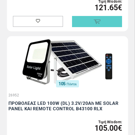
Τιμή Wisdom:
121.65€
105
Πόντοι
26952
ΠΡΟΒΟΛΕΑΣ LED 100W (DL) 3.2V/20Ah ΜΕ SOLAR
PANEL ΚΑΙ REMOTE CONTROL B43100 RLX
Τιμή Wisdom:
105.00€