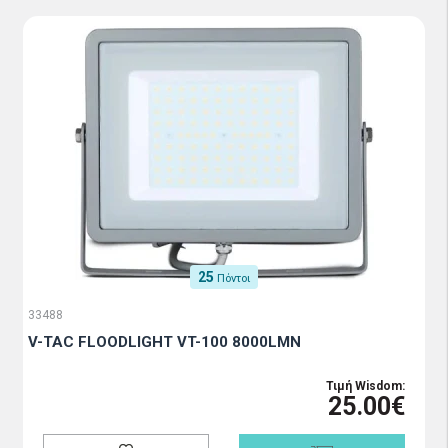
25
Πόντοι
33488
V-TAC FLOODLIGHT VT-100 8000LMN
Τιμή Wisdom:
25.00€