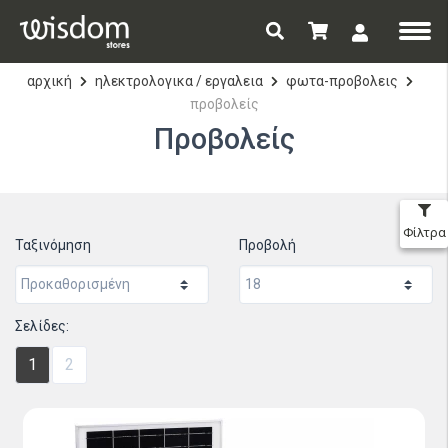
αρχική
ηλεκτρολογικα / εργαλεια
φωτα-προβολεις
προβολείς
Προβολείς
Φίλτρα
Ταξινόμηση
Προβολή
Σελίδες:
1
2