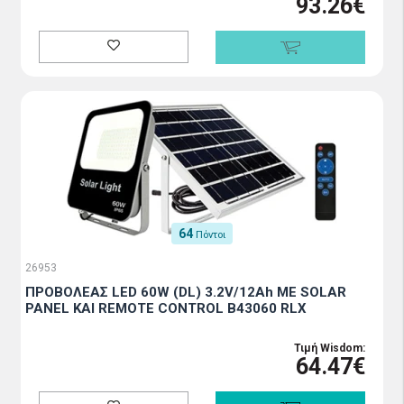
93.26€
64
Πόντοι
26953
ΠΡΟΒΟΛΕΑΣ LED 60W (DL) 3.2V/12Ah ΜΕ SOLAR
PANEL ΚΑΙ REMOTE CONTROL B43060 RLX
Τιμή Wisdom:
64.47€