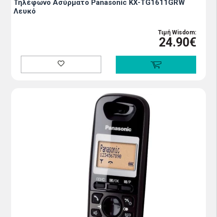
Τηλέφωνο Ασύρματο Panasonic KX-TG1611GRW
Λευκό
Τιμή Wisdom:
24.90€