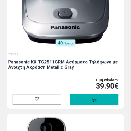
40
Πόντοι
29977
Panasonic KX-TG2511GRM Ασύρματο Τηλέφωνο με
Aνοιχτή Aκρόαση Metallic Gray
Τιμή Wisdom:
39.90€