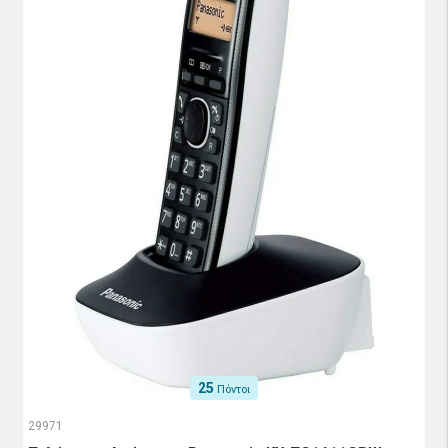
25
Πόντοι
29971