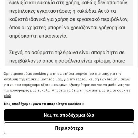
ευελιξία και ευκολία στη χρήση, καθώς δεν απαιτούν
περίπλοκες εγκαταστάσεις ή καλώδια. Αυτό τα
καθιστά ιδανικά για χρήση σε εργασιακό περιβάλλον,
όπου οι χρήστες μπορεί να χρειάζονται γρήγορη και
απρόσκοπτη επικοινωνία.
Συχνά, τα ασύρματα τηλέφωνα είναι απαραίτητα σε
περιβάλλοντα όπου η ασφάλεια είναι κρίσιμη, όπως
σε νοσοκομεία, εργοστάσια ή και επιχειρήσεις.
Χρησιμοποιούμε cookies για τη σωστή λειτουργία του site μας, για την
Επίσης, είναι ιδανικά για ατομική χρήση σε κατοικίες,
ανάλυση της επισκεψιμότητάς μας, για την εξατομίκευση των διαφημίσεων,
για να σου παρέχουμε εξατομικευμένη εξυπηρέτηση και για να μαθαίνεις για
επιτρέποντας στους χρήστες να επικοινωνούν
τις προσφορές μας εύκολα! Μπορείς να δεις τη πολιτική μας για τα cookies
μεταξύ τους ακόμα και από απομακρυσμένα μέρη του
εδώ
.
σπιτιού ή του κήπου, χωρίς τον περιορισμό των
Ναι, αποδέχομαι μόνο τα απαραίτητα cookies >
καλωδίων.
Ναι, τα αποδέχομαι όλα
Συνολικά, τα ασύρματα τηλέφωνα αποτελούν
Περισσότερα
αναπόσπαστο μέρος της σύγχρονης κοινωνίας,