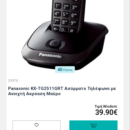
40
Πόντοι
29976
Panasonic KX-TG2511GRT Ασύρματο Τηλέφωνο με
Aνοιχτή Aκρόαση Μαύρο
Τιμή Wisdom:
39.90€