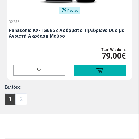
79
Πόντοι
32256
Panasonic KX-TG6852 Ασύρματο Τηλέφωνο Duo με
Aνοιχτή Aκρόαση Μαύρο
Τιμή Wisdom:
79.00€
Σελίδες:
1
2