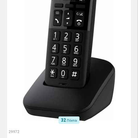
32
Πόντοι
29972