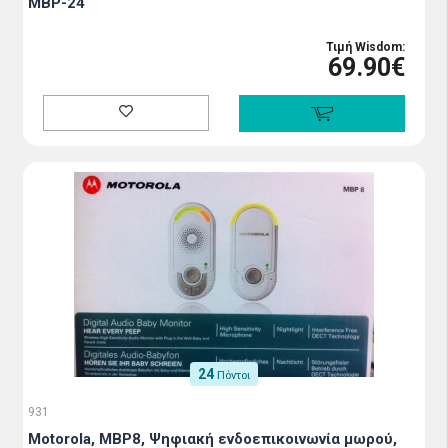
MBP-24
Τιμή Wisdom:
69.90€
24
Πόντοι
931
Motorola, MBP8, Ψηφιακή ενδοεπικοινωνία μωρού,