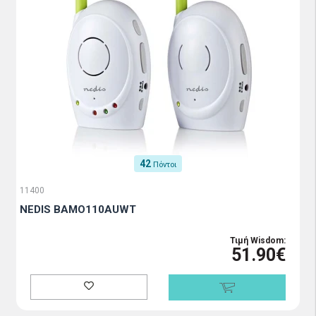
42
Πόντοι
11400
NEDIS BAMO110AUWT
Τιμή Wisdom:
51.90€