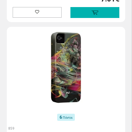
6
Πόντοι
859