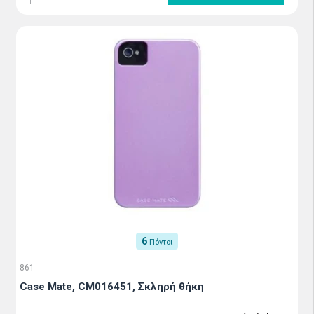
6
Πόντοι
861
Case Mate, CM016451, Σκληρή θήκη