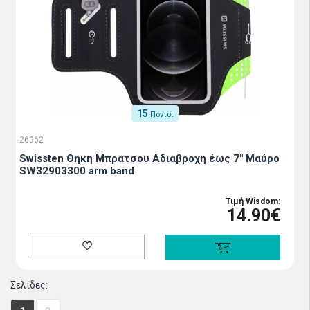
15
Πόντοι
26962
Swissten Θηκη Μπρατσου Αδιαβροχη έως 7" Μαύρο
SW32903300 arm band
Τιμή Wisdom:
14.90€
Σελίδες: