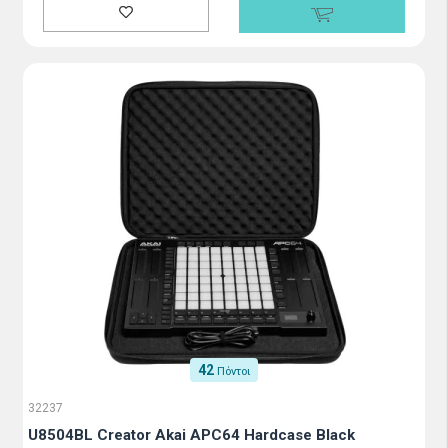
42
Πόντοι
32237
U8504BL Creator Akai APC64 Hardcase Black