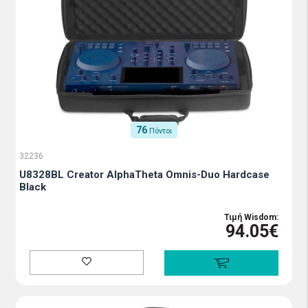
76
Πόντοι
32236
U8328BL Creator AlphaTheta Omnis-Duo Hardcase
Black
Τιμή Wisdom:
94.05€