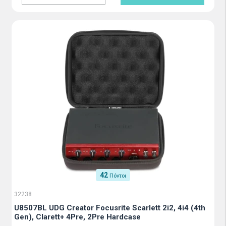
42
Πόντοι
32238
U8507BL UDG Creator Focusrite Scarlett 2i2, 4i4 (4th
Gen), Clarett+ 4Pre, 2Pre Hardcase