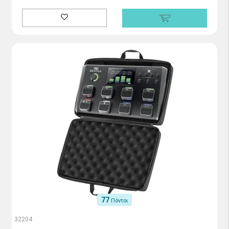
77
Πόντοι
32204