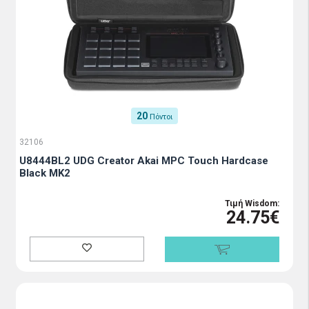
20
Πόντοι
32106
U8444BL2 UDG Creator Akai MPC Touch Hardcase
Black MK2
Τιμή Wisdom:
24.75€