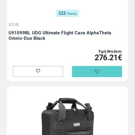
223
Πόντοι
32240
U91099BL UDG Ultimate Flight Case AlphaTheta
Omnis-Duo Black
Τιμή Wisdom:
276.21€