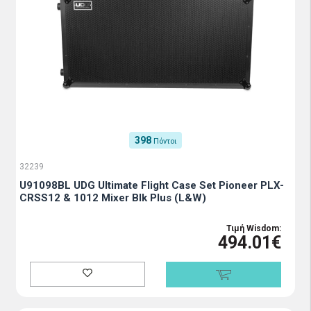
398
Πόντοι
32239
U91098BL UDG Ultimate Flight Case Set Pioneer PLX-
CRSS12 & 1012 Mixer Blk Plus (L&W)
Τιμή Wisdom:
494.01€