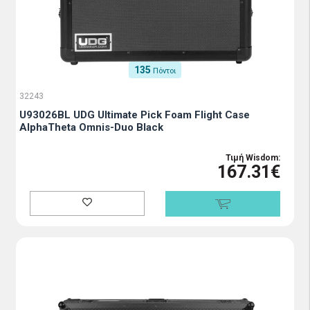
135
Πόντοι
32243
U93026BL UDG Ultimate Pick Foam Flight Case
AlphaTheta Omnis-Duo Black
Τιμή Wisdom:
167.31€