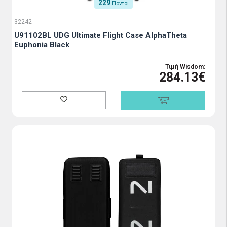
229
Πόντοι
32242
U91102BL UDG Ultimate Flight Case AlphaTheta
Euphonia Black
Τιμή Wisdom:
284.13€