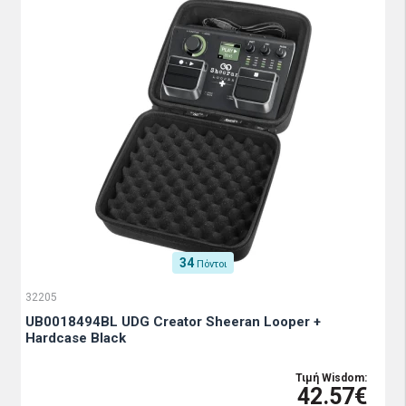
34
Πόντοι
32205
UB0018494BL UDG Creator Sheeran Looper +
Hardcase Black
Τιμή Wisdom:
42.57€