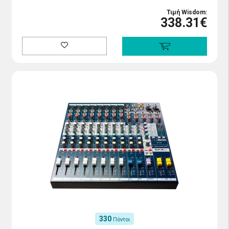
Τιμή Wisdom:
338.31€
330
Πόντοι