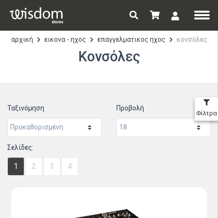
αρχική
εικονα - ηχος
επαγγελματικος ηχος
κονσόλες
Κονσόλες
Ταξινόμηση
Προβολή
Φίλτρα
Σελίδες:
1
2
3
4