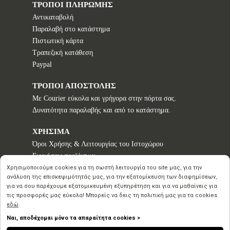
ΤΡΟΠΟΙ ΠΛΗΡΩΜΗΣ
Αντικαταβολή
Παραλαβή στο κατάστημα
Πιστωτική κάρτα
Τραπεζική κατάθεση
Paypal
ΤΡΟΠΟΙ ΑΠΟΣΤΟΛΗΣ
Με Courier εύκολα και γρήγορα στην πόρτα σας.
Δυνατότητα παραλαβής και από το κατάστημα.
ΧΡΗΣΙΜΑ
Όροι Χρήσης & Λειτουργίας του Ιστοχώρου
Εγγυήσεις προϊόντων
Τρόποι παραγγελίας
Χρησιμοποιούμε cookies για τη σωστή λειτουργία του site μας, για την
ανάλυση της επισκεψιμότητάς μας, για την εξατομίκευση των διαφημίσεων,
Πολιτική επιστροφών - Δικαίωμα Υπαναχώρησης
για να σου παρέχουμε εξατομικευμένη εξυπηρέτηση και για να μαθαίνεις για
Προστασία Προσωπικών Δεδομένων
τις προσφορές μας εύκολα! Μπορείς να δεις τη πολιτική μας για τα cookies
εδώ
.
Ναι, αποδέχομαι μόνο τα απαραίτητα cookies >