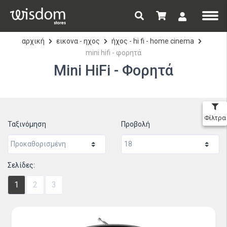
αρχική
εικονα - ηχος
ήχος - hi fi - home cinema
mini hifi - φορητά
Mini HiFi - Φορητά
Φίλτρα
Ταξινόμηση
Προβολή
Σελίδες:
1
2
3