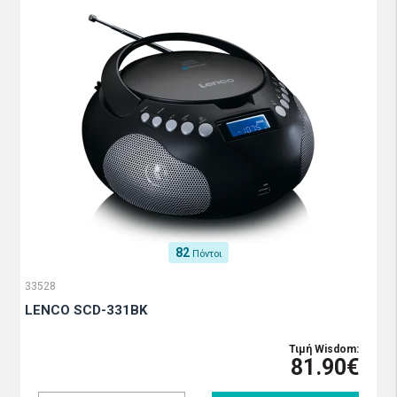
82
Πόντοι
33528
LENCO SCD-331BK
Τιμή Wisdom:
81.90€