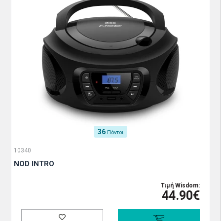
36
Πόντοι
10340
NOD INTRO
Τιμή Wisdom:
44.90€