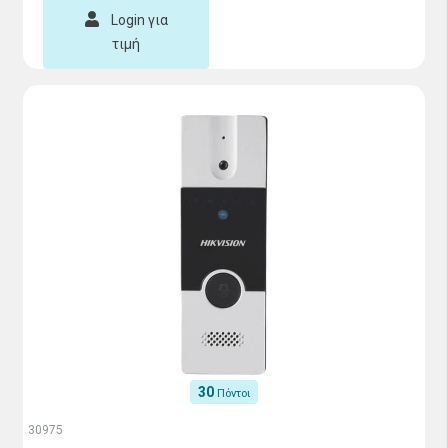
Login για
τιμή
30
Πόντοι
30975