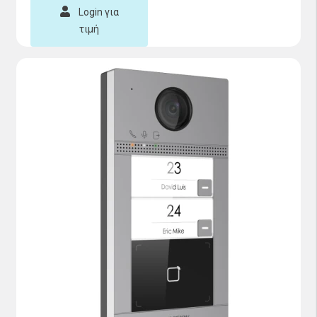
Login για
τιμή