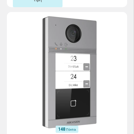
148
Πόντοι