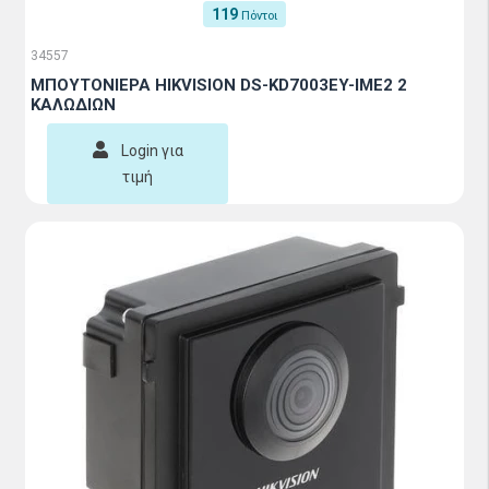
119
Πόντοι
34557
ΜΠΟΥΤΟΝΙΕΡΑ HIKVISION DS-KD7003EY-IME2 2
ΚΑΛΩΔΙΩΝ
Login για
τιμή