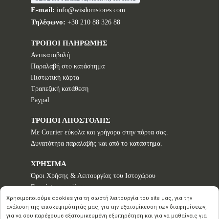
E-mail:
info@wisdomstores.com
Τηλέφωνο:
+30 210 88 326 88
ΤΡΟΠΟΙ ΠΛΗΡΩΜΗΣ
Αντικαταβολή
Παραλαβή στο κατάστημα
Πιστωτική κάρτα
Τραπεζική κατάθεση
Paypal
ΤΡΟΠΟΙ ΑΠΟΣΤΟΛΗΣ
Με Courier εύκολα και γρήγορα στην πόρτα σας.
Δυνατότητα παραλαβής και από το κατάστημα.
ΧΡΗΣΙΜΑ
Όροι Χρήσης & Λειτουργίας του Ιστοχώρου
Εγγυήσεις προϊόντων
Τρόποι παραγγελίας
Χρησιμοποιούμε cookies για τη σωστή λειτουργία του site μας, για την
ανάλυση της επισκεψιμότητάς μας, για την εξατομίκευση των διαφημίσεων,
Πολιτική επιστροφών - Δικαίωμα Υπαναχώρησης
για να σου παρέχουμε εξατομικευμένη εξυπηρέτηση και για να μαθαίνεις για