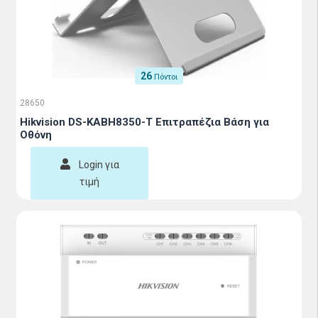
26
Πόντοι
28650
Hikvision DS-KABH8350-T Επιτραπέζια Βάση για
Οθόνη
Login για
τιμή