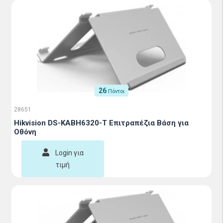
26
Πόντοι
28651
Hikvision DS-KABH6320-T Επιτραπέζια Βάση για
Οθόνη
Login για
τιμή