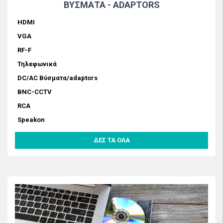
ΒΥΣΜΑΤΑ - ADAPTORS
HDMI
VGA
RF-F
Τηλεφωνικά
DC/AC Βύσματα/adaptors
BNC-CCTV
RCA
Speakon
ΔΕΣ ΤΑ ΟΛΑ