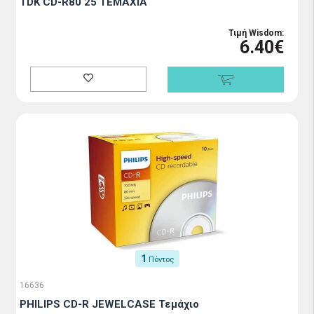
TDK CD-R80 25 TEMAXIA
Τιμή Wisdom:
6.40€
1
Πόντος
16636
PHILIPS CD-R JEWELCASE Τεμάχιο