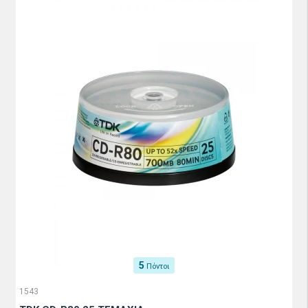
5
Πόντοι
1543