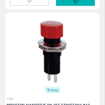
1
Πόντος
1760