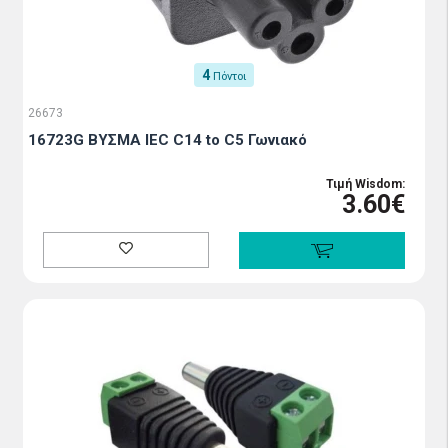
4
Πόντοι
26673
16723G ΒΥΣΜΑ IEC C14 to C5 Γωνιακό
Τιμή Wisdom:
3.60€