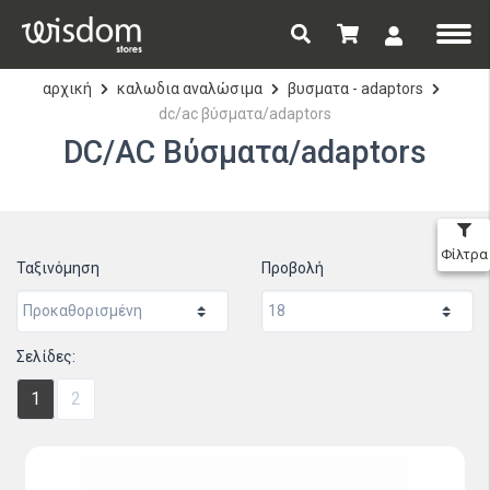
αρχική
καλωδια αναλώσιμα
βυσματα - adaptors
dc/ac βύσματα/adaptors
DC/AC Βύσματα/adaptors
Φίλτρα
Ταξινόμηση
Προβολή
Σελίδες:
1
2