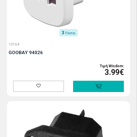
3
Πόντοι
10164
GOOBAY 94026
Τιμή Wisdom:
3.99€