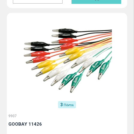
3
Πόντοι
9907
GOOBAY 11426