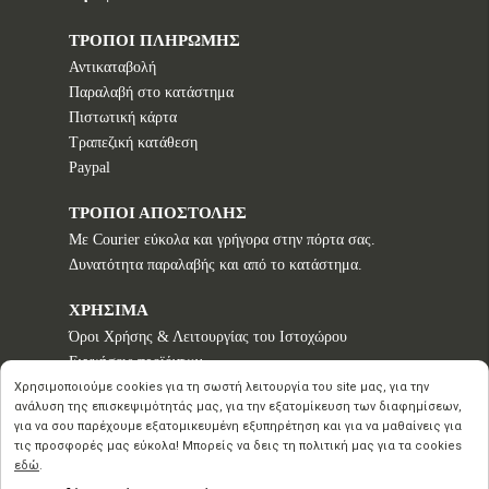
ΤΡΟΠΟΙ ΠΛΗΡΩΜΗΣ
Αντικαταβολή
Παραλαβή στο κατάστημα
Πιστωτική κάρτα
Τραπεζική κατάθεση
Paypal
ΤΡΟΠΟΙ ΑΠΟΣΤΟΛΗΣ
Με Courier εύκολα και γρήγορα στην πόρτα σας.
Δυνατότητα παραλαβής και από το κατάστημα.
ΧΡΗΣΙΜΑ
Όροι Χρήσης & Λειτουργίας του Ιστοχώρου
Εγγυήσεις προϊόντων
Τρόποι παραγγελίας
Χρησιμοποιούμε cookies για τη σωστή λειτουργία του site μας, για την
ανάλυση της επισκεψιμότητάς μας, για την εξατομίκευση των διαφημίσεων,
Πολιτική επιστροφών - Δικαίωμα Υπαναχώρησης
για να σου παρέχουμε εξατομικευμένη εξυπηρέτηση και για να μαθαίνεις για
Προστασία Προσωπικών Δεδομένων
τις προσφορές μας εύκολα! Μπορείς να δεις τη πολιτική μας για τα cookies
εδώ
.