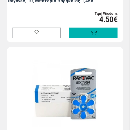
Rayovac, 10, Μπαταρία Βαρηκοΐας 1,45V.
Τιμή Wisdom:
4.50€