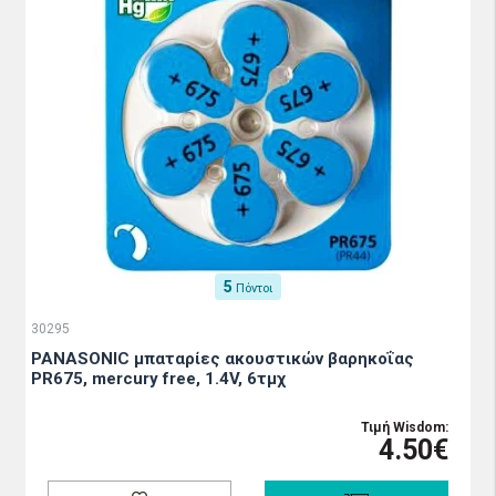
5
Πόντοι
30295
PANASONIC μπαταρίες ακουστικών βαρηκοΐας
PR675, mercury free, 1.4V, 6τμχ
Τιμή Wisdom:
4.50€