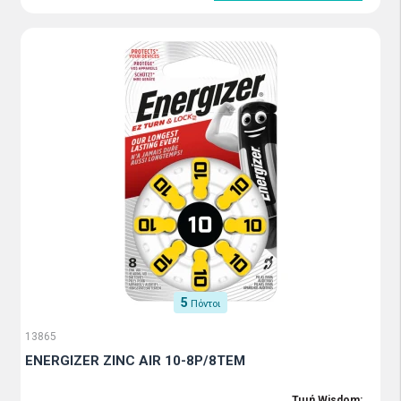
5
Πόντοι
13865
ENERGIZER ZINC AIR 10-8P/8ΤΕΜ
Τιμή Wisdom: