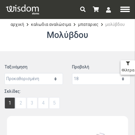
αρχική
καλωδια αναλώσιμα
μπαταριες
μολύβδου
Μολύβδου
Ταξινόμηση
Προβολή
Φίλτρα
Σελίδες:
1
2
3
4
5