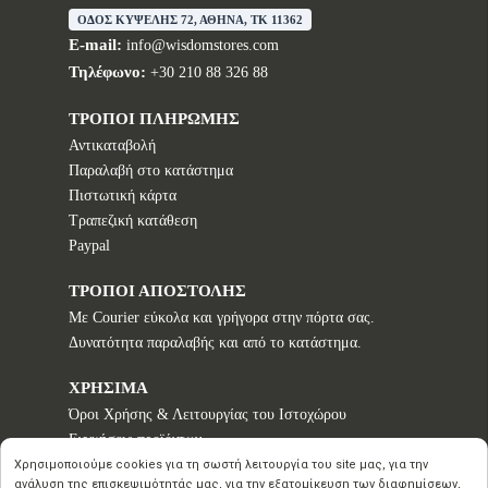
ΟΔΟΣ ΚΥΨΕΛΗΣ 72, ΑΘΗΝΑ, TK 11362
E-mail:
info@wisdomstores.com
Τηλέφωνο:
+30 210 88 326 88
ΤΡΟΠΟΙ ΠΛΗΡΩΜΗΣ
Αντικαταβολή
Παραλαβή στο κατάστημα
Πιστωτική κάρτα
Τραπεζική κατάθεση
Paypal
ΤΡΟΠΟΙ ΑΠΟΣΤΟΛΗΣ
Με Courier εύκολα και γρήγορα στην πόρτα σας.
Δυνατότητα παραλαβής και από το κατάστημα.
ΧΡΗΣΙΜΑ
Όροι Χρήσης & Λειτουργίας του Ιστοχώρου
Εγγυήσεις προϊόντων
Τρόποι παραγγελίας
Χρησιμοποιούμε cookies για τη σωστή λειτουργία του site μας, για την
ανάλυση της επισκεψιμότητάς μας, για την εξατομίκευση των διαφημίσεων,