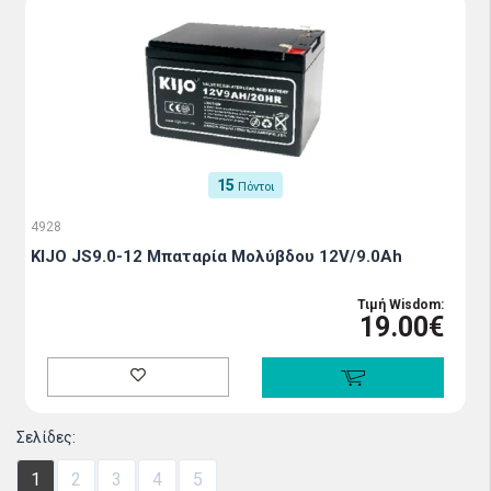
15
Πόντοι
4928
KIJO JS9.0-12 Μπαταρία Mολύβδου 12V/9.0Ah
Τιμή Wisdom:
19.00€
Σελίδες:
1
2
3
4
5