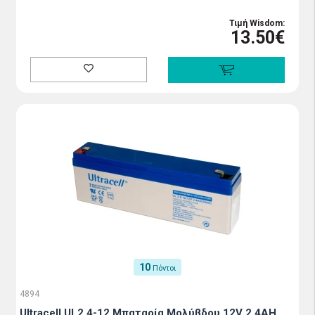
Τιμή Wisdom:
13.50€
10
Πόντοι
4894
Ultracell UL2.4-12 Μπαταρία Μολύβδου 12V 2,4AH