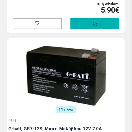
Τιμή Wisdom:
5.90€
11
Πόντοι
4641
G-batt, GB7-12S, Μπατ. Μολύβδου 12V 7.0Α