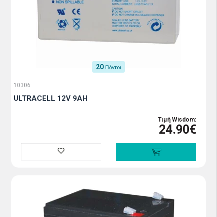
20
Πόντοι
10306
ULTRACELL 12V 9AH
Τιμή Wisdom:
24.90€