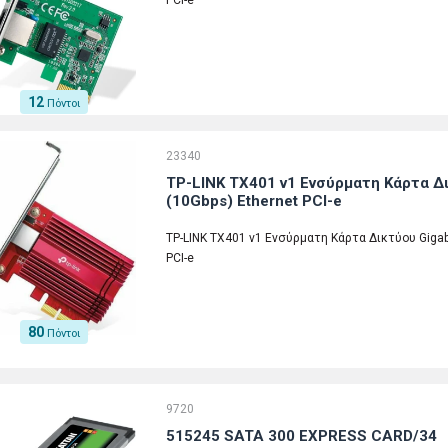
PCI-e
12
Πόντοι
23340
TP-LINK TX401 v1 Ενσύρματη Κάρτα Δι
(10Gbps) Ethernet PCI-e
TP-LINK TX401 v1 Ενσύρματη Κάρτα Δικτύου Gigabi
PCI-e
80
Πόντοι
9720
515245 SATA 300 EXPRESS CARD/34