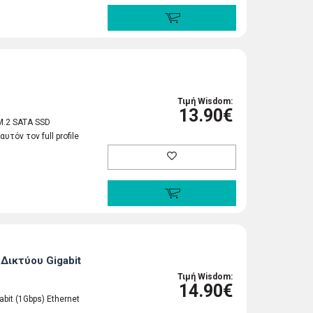
Τιμή Wisdom:
13.90€
M.2 SATA SSD
τόν τον full profile
Δικτύου Gigabit
Τιμή Wisdom:
14.90€
bit (1Gbps) Ethernet