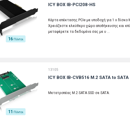
ICY BOX IB-PCI208-HS
Κάρτα επέκτασης PCIe με υποδοχή για 1 x δίσκο 
Χρειάζεστε ελεύθερο χώρο αποθήκευσης και επί
μεταφέρετε τα δεδομένα σας με υ …
16
Πόντοι
13105
ICY BOX IB-CVB516 M.2 SATA to SATA 
Mετατροπέας M.2 SATA SSD σε SATA.
11
Πόντοι