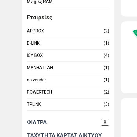
Μνήμες RAM
Εταιρείες
APPROX
(2)
D-LINK
(1)
ICY BOX
(4)
MANHATTAN
(1)
no vendor
(1)
POWERTECH
(2)
TPLINK
(3)
ΦΙΛΤΡΑ
X
ΤΑΧΥΤΗΤΑ ΚΑΡΤΑΣ ΔΙΚΤΥΟΥ