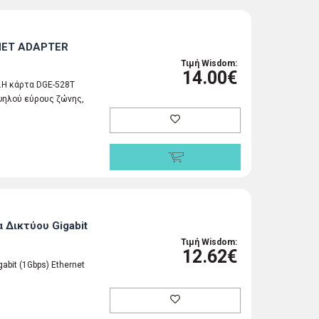
RNET ADAPTER
Τιμή Wisdom:
14.00€
s.Η κάρτα DGE-528T
υψηλού εύρους ζώνης,
 Δικτύου Gigabit
Τιμή Wisdom:
12.62€
bit (1Gbps) Ethernet