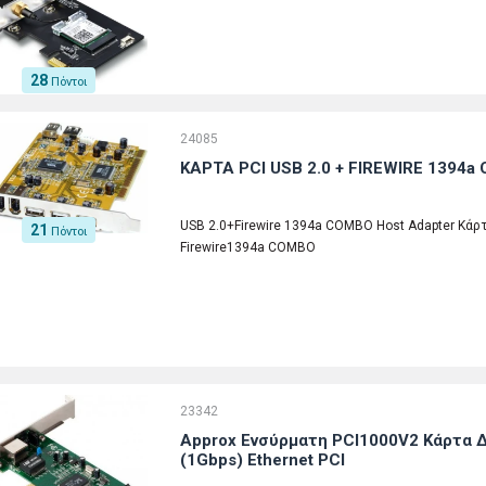
28
Πόντοι
24085
ΚΑΡΤΑ PCI USB 2.0 + FIREWIRE 1394a
USB 2.0+Firewire 1394a COMBO Host Adapter Κάρτ
21
Πόντοι
Firewire1394a COMBO
23342
Approx Ενσύρματη PCI1000V2 Κάρτα Δ
(1Gbps) Ethernet PCI