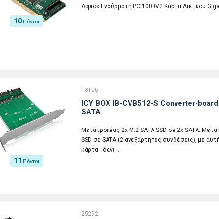
Approx Ενσύρματη PCI1000V2 Κάρτα Δικτύου Gigabi
10
Πόντοι
13106
ICY BOX IB-CVB512-S Converter-board 
SATA
Μετατροπέας 2x M.2 SATA SSD σε 2x SATA. Μετα
SSD σε SATA (2 ανεξάρτητες συνδέσεις), με αυτήν τ
κάρτα. Ιδανι …
11
Πόντοι
25292