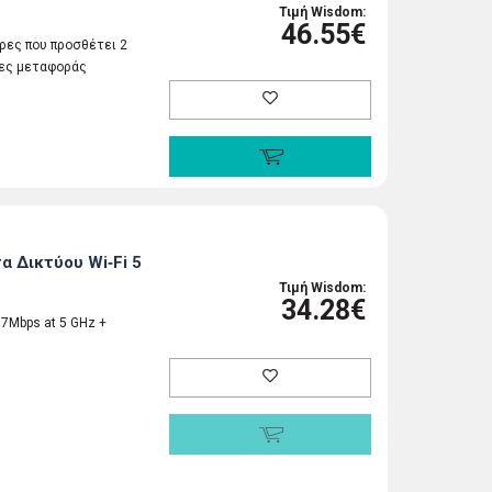
Τιμή Wisdom:
46.55€
ρες που προσθέτει 2
τες μεταφοράς
α Δικτύου Wi‑Fi 5
Τιμή Wisdom:
34.28€
67Mbps at 5 GHz +