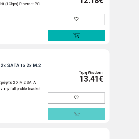
12.18€
t (1Gbps) Ethernet PCI
2x SATA to 2x M.2
Τιμή Wisdom:
13.41€
τρέψτε 2 X M.2 SATA
ην full profile bracket