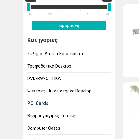
9.5
32
54
77
99
Εφαρμογή
Κατηγορίες
Σκληροί Δίσκοι Εσωτερικοί
Τροφοδοτικά Desktop
DVD-RW/ΟΠΤΙΚΑ
Ψύκτρες - Ανεμιστήρες Desktop
PCI Cards
Θερμοαγωγιμές πάστες
Computer Cases