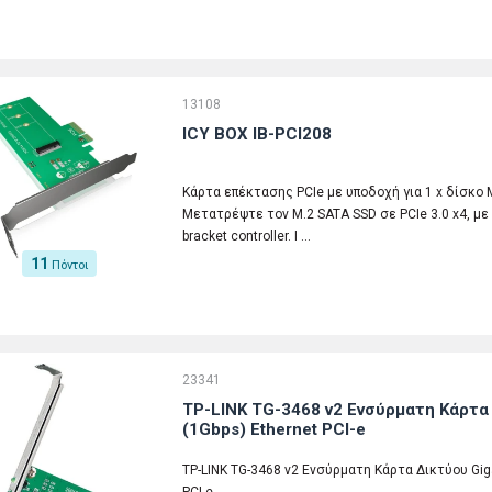
13108
ICY BOX IB-PCI208
Κάρτα επέκτασης PCIe με υποδοχή για 1 x δίσκο 
Μετατρέψτε τον M.2 SATA SSD σε PCIe 3.0 x4, με αυ
bracket controller. Ι …
11
Πόντοι
23341
TP-LINK TG-3468 v2 Ενσύρματη Κάρτα 
(1Gbps) Ethernet PCI-e
TP-LINK TG-3468 v2 Ενσύρματη Κάρτα Δικτύου Giga