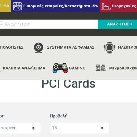
i -5%
Εμπορικές εταιρείες/Καταστήματα -5%
Βιομηχανίες 
ΑΝΑΖΗΤΗΣΗ
ΥΠΟΛΟΓΙΣΤΕΣ
ΣΥΣΤΗΜΑΤΑ ΑΣΦΑΛΕΙΑΣ
ΗΛΕΚΤΡΟΝ
ΚΑΛΩΔΙΑ ΑΝΑΛΏΣΙΜΑ
GAMING
Μικροσυσκευ
ή
περιφερειακα/ υπολογιστες
αναβαθμιση-εξαρτηματα η/υ
p
PCI Cards
ηση
Προβολή