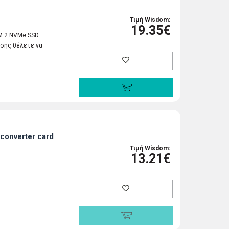
Τιμή Wisdom:
19.35€
M.2 NVMe SSD.
σης θέλετε να
converter card
Τιμή Wisdom:
13.21€