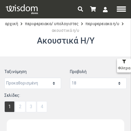
αρχική
περιφερειακα/ υπολογιστες
περιφερειακα η/υ
ακουστικά η/υ
Ακουστικά Η/Υ
Φίλτρα
Ταξινόμηση
Προβολή
Σελίδες:
1
2
3
4