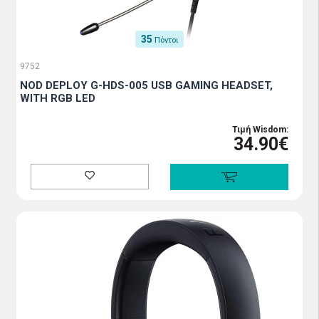
35
Πόντοι
9752
NOD DEPLOY G-HDS-005 USB GAMING HEADSET,
WITH RGB LED
Τιμή Wisdom:
34.90€