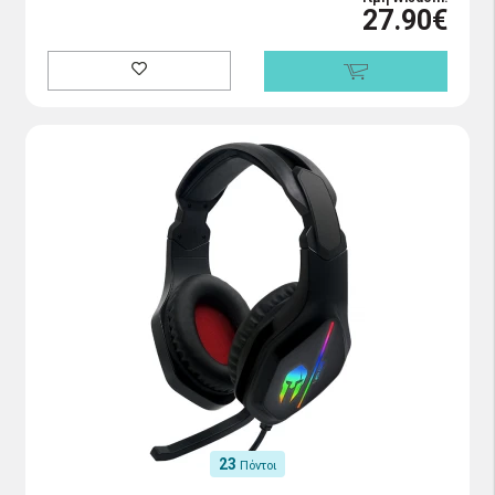
27.90€
23
Πόντοι