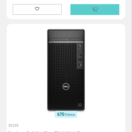
670
Πόντοι
30335