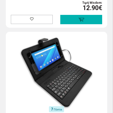
Τιμή Wisdom:
12.90€
7
Πόντοι