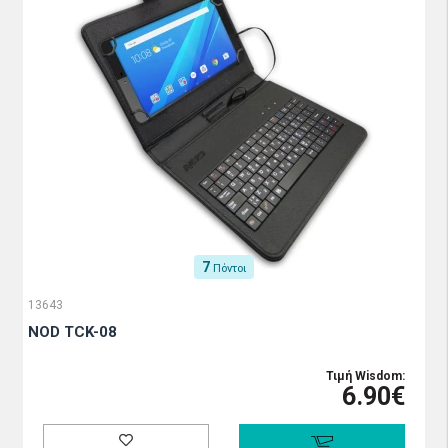
7
Πόντοι
13643
NOD TCK-08
Τιμή Wisdom:
6.90€