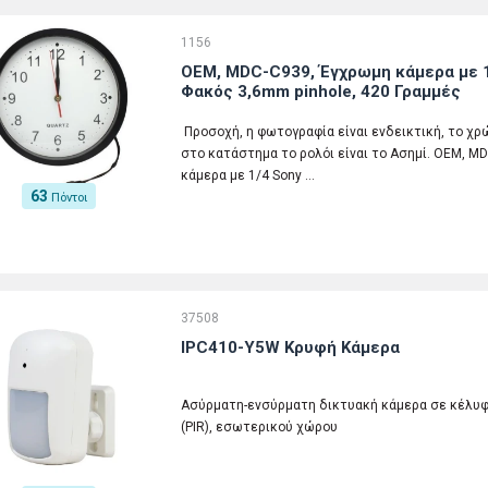
1156
ΟΕΜ, MDC-C939, Έγχρωμη κάμερα με 1
Φακός 3,6mm pinhole, 420 Γραμμές
Προσοχή, η φωτογραφία είναι ενδεικτική, το χρώ
στο κατάστημα το ρολόι είναι το Ασημί. ΟΕΜ, 
κάμερα με 1/4 Sony …
63
Πόντοι
37508
IPC410-Y5W Κρυφή Κάμερα
Ασύρματη-ενσύρματη δικτυακή κάμερα σε κέλυφ
(PIR), εσωτερικού χώρου