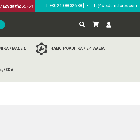
Τ: +30 210 88 326 88
E: info@wisdomstores.com
/ Εργαστήρια -5%
ΙΚΑ / ΒΑΣΕΙΣ
ΗΛΕΚΤΡΟΛΟΓΙΚΑ / ΕΡΓΑΛΕΙΑ
ές/SDA
ς