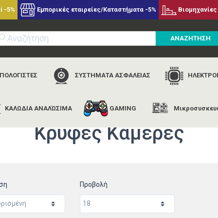
i -5%
Εμπορικές εταιρείες/Καταστήματα -5%
Βιομηχανίες 
ΑΝΑΖΗΤΗΣΗ
ΥΠΟΛΟΓΙΣΤΕΣ
ΣΥΣΤΗΜΑΤΑ ΑΣΦΑΛΕΙΑΣ
ΗΛΕΚΤΡΟΝ
ΚΑΛΩΔΙΑ ΑΝΑΛΏΣΙΜΑ
GAMING
Μικροσυσκευ
αρχική
συστηματα ασφαλειας
καμερες cctv
κρυφές κάμερε
Κρυφές Κάμερες
ηση
Προβολή