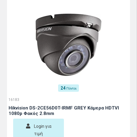
24
Πόντοι
16183
Hikvision DS-2CE56D0T-IRMF GREY Κάμερα HDTVI
1080p Φακός 2.8mm
Login για
τιμή