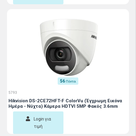
56
Πόντοι
5793
Hikvision DS-2CE72HFT-F ColorVu (Έγχρωμη Εικόνα
Ημέρα - Νύχτα) Κάμερα HDTVI 5MP Φακός 3.6mm
Login για
τιμή