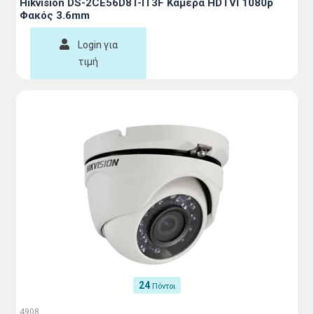
Hikvision DS-2CE56D8T-IT3F Κάμερα HDTVI 1080p
Φακός 3.6mm
Login για
τιμή
24
Πόντοι
4908