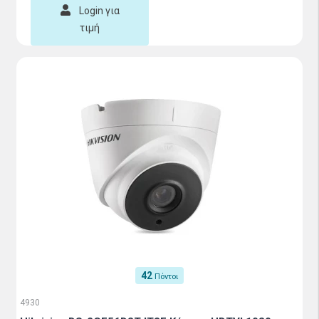
Login για
τιμή
42
Πόντοι
4930