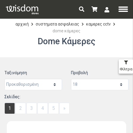
αρχική
συστηματα ασφαλειας
καμερες cctv
dome κάμερες
Dome Κάμερες
Φίλτρα
Ταξινόμηση
Προβολή
Σελίδες:
1
2
3
4
5
»