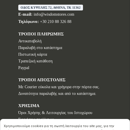
ΟΔΟΣ ΚΥΨΕΛΗΣ 72, ΑΘΗΝΑ, TK 11362
E-mail:
info@wisdomstores.com
Τηλέφωνο:
+30 210 88 326 88
ΤΡΟΠΟΙ ΠΛΗΡΩΜΗΣ
Αντικαταβολή
Παραλαβή στο κατάστημα
Πιστωτική κάρτα
Τραπεζική κατάθεση
Paypal
ΤΡΟΠΟΙ ΑΠΟΣΤΟΛΗΣ
Με Courier εύκολα και γρήγορα στην πόρτα σας.
Δυνατότητα παραλαβής και από το κατάστημα.
ΧΡΗΣΙΜΑ
Όροι Χρήσης & Λειτουργίας του Ιστοχώρου
Εγγυήσεις προϊόντων
Τρόποι παραγγελίας
Χρησιμοποιούμε cookies για τη σωστή λειτουργία του site μας, για την