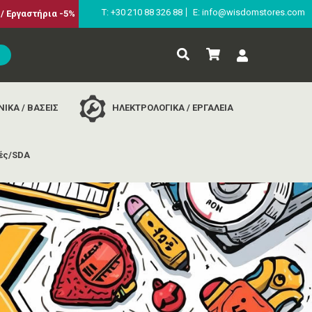
Τ: +30 210 88 326 88
E: info@wisdomstores.com
/ Εργαστήρια -5%
ΙΚΑ / ΒΑΣΕΙΣ
ΗΛΕΚΤΡΟΛΟΓΙΚΑ / ΕΡΓΑΛΕΙΑ
ές/SDA