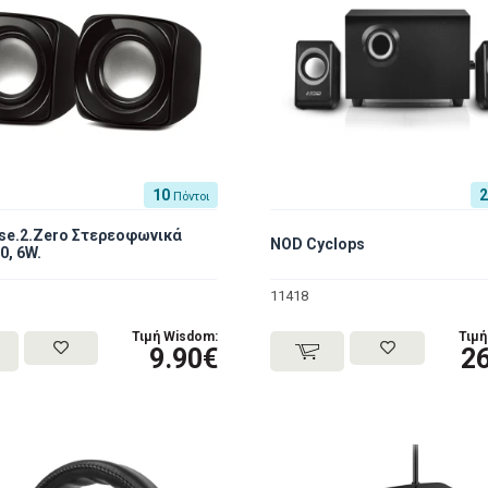
10
Πόντοι
se.2.Zero Στερεοφωνικά
NOD Cyclops
0, 6W.
11418
Τιμή Wisdom:
Τιμή
9.90€
2