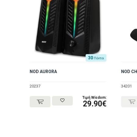
30
Πόντοι
NOD AURORA
NOD C
20237
34201
Τιμή Wisdom:
29.90€