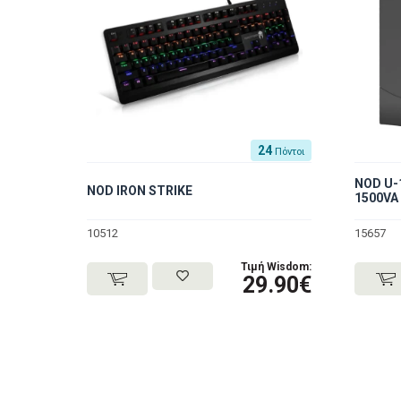
24
Πόντοι
NOD U-1
NOD IRON STRIKE
1500VA 
10512
15657
Τιμή Wisdom:
29.90€