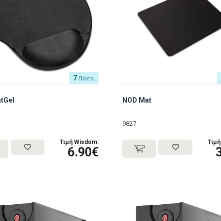
7
Πόντοι
tGel
NOD Mat
9827
Τιμή Wisdom:
Τιμή
6.90€