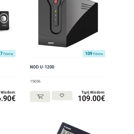
27
109
Πόντοι
Πόντοι
NOD U-1200
15656
 Wisdom:
Τιμή Wisdom:
6.90€
109.00€