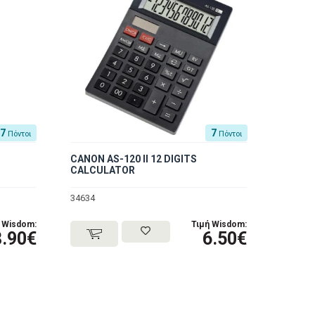
7
7
Πόντοι
Πόντοι
CANON AS-120 II 12 DIGITS
CALCULATOR
34634
 Wisdom:
Τιμή Wisdom:
8.90€
6.50€