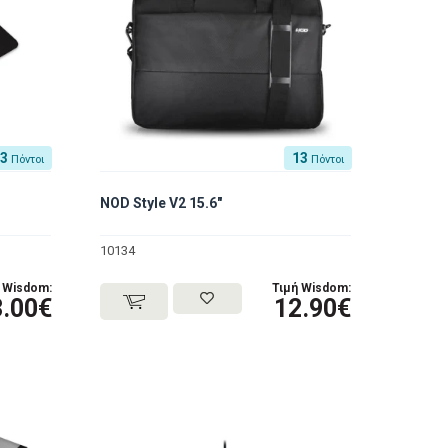
3
13
Πόντοι
Πόντοι
NOD Style V2 15.6"
10134
 Wisdom:
Τιμή Wisdom:
3.00€
12.90€