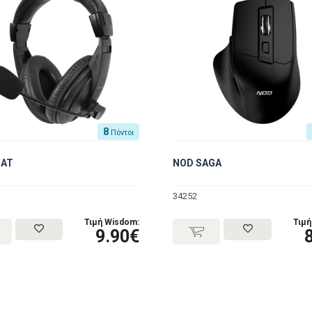
8
Πόντοι
HAT
NOD SAGA
34252
Τιμή Wisdom:
Τιμή
9.90€