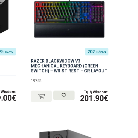
49
202
Πόντοι
Πόντοι
RAZER BLACKWIDOW V3 –
MECHANICAL KEYBOARD (GREEN
SWITCH) – WRIST REST – GR LAYOUT
19752
 Wisdom:
Τιμή Wisdom:
.00€
201.90€