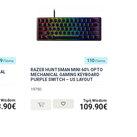
19
110
Πόντοι
Πόντοι
RAZER HUNTSMAN MINI 60% OPTO
IAL
MECHANICAL GAMING KEYBOARD
PURPLE SWITCH – US LAYOUT
19750
 Wisdom:
Τιμή Wisdom:
3.90€
109.90€