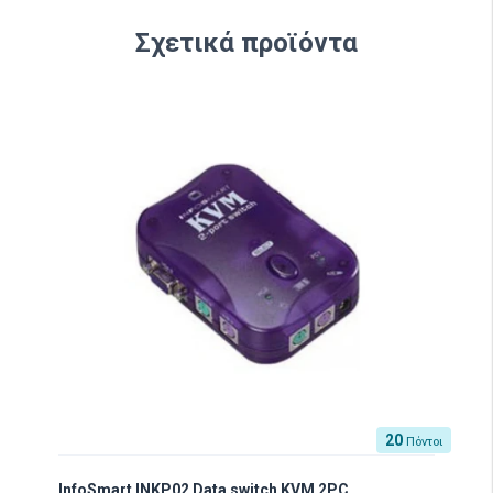
Σχετικά προϊόντα
20
Πόντοι
InfoSmart INKP02 Data switch KVM 2PC