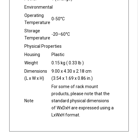
Environmental
Operating
0-50°C
Temperature
Storage
-20–60°C
Temperature
Physical Properties
Housing
Plastic
Weight
0.15 kg ( 0.33 lb )
Dimensions
9.00 x 4.30 x 2.18 cm
(L x W x H)
(3.54 x 1.69 x 0.86 in.)
For some of rack mount
products, please note that the
Note
standard physical dimensions
of WxDxH are expressed using a
LxWxH format.