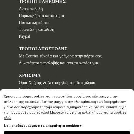
ΤΡΟΠΟΙ ΠΛΗΡΩΜΗΣ
Αντικαταβολή
Παραλαβή στο κατάστημα
Πιστωτική κάρτα
Τραπεζική κατάθεση
Paypal
ΤΡΟΠΟΙ ΑΠΟΣΤΟΛΗΣ
Με Courier εύκολα και γρήγορα στην πόρτα σας.
Δυνατότητα παραλαβής και από το κατάστημα.
ΧΡΗΣΙΜΑ
Όροι Χρήσης & Λειτουργίας του Ιστοχώρου
Εγγυήσεις προϊόντων
Τρόποι παραγγελίας
Χρησιμοποιούμε cookies για τη σωστή λειτουργία του site μας, για την
ανάλυση της επισκεψιμότητάς μας, για την εξατομίκευση των διαφημίσεων,
Πολιτική επιστροφών - Δικαίωμα Υπαναχώρησης
για να σου παρέχουμε εξατομικευμένη εξυπηρέτηση και για να μαθαίνεις για
Προστασία Προσωπικών Δεδομένων
τις προσφορές μας εύκολα! Μπορείς να δεις τη πολιτική μας για τα cookies
εδώ
.
Ναι, αποδέχομαι μόνο τα απαραίτητα cookies >