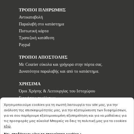
ΤΡΟΠΟΙ ΠΛΗΡΩΜΗΣ
Αντικαταβολή
Παραλαβή στο κατάστημα
Πιστωτική κάρτα
Τραπεζική κατάθεση
Paypal
ΤΡΟΠΟΙ ΑΠΟΣΤΟΛΗΣ
Με Courier εύκολα και γρήγορα στην πόρτα σας.
Δυνατότητα παραλαβής και από το κατάστημα.
ΧΡΗΣΙΜΑ
Όροι Χρήσης & Λειτουργίας του Ιστοχώρου
Εγγυήσεις προϊόντων
Τρόποι παραγγελίας
Χρησιμοποιούμε cookies για τη σωστή λειτουργία του site μας, για την
ανάλυση της επισκεψιμότητάς μας, για την εξατομίκευση των διαφημίσεων,
Πολιτική επιστροφών - Δικαίωμα Υπαναχώρησης
για να σου παρέχουμε εξατομικευμένη εξυπηρέτηση και για να μαθαίνεις για
Προστασία Προσωπικών Δεδομένων
τις προσφορές μας εύκολα! Μπορείς να δεις τη πολιτική μας για τα cookies
εδώ
.