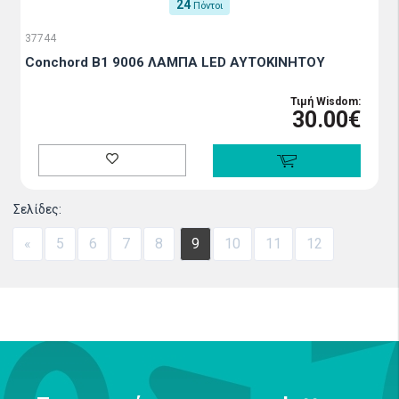
24
Πόντοι
37744
Conchord B1 9006 ΛΑΜΠΑ LED ΑΥΤΟΚΙΝΗΤΟΥ
Τιμή Wisdom:
30.00€
Σελίδες:
«
5
6
7
8
9
10
11
12