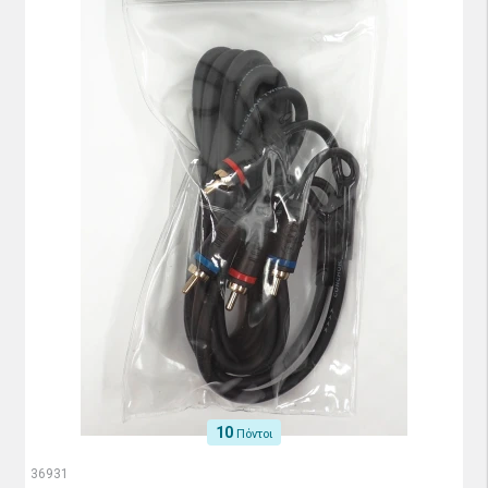
10
Πόντοι
36931