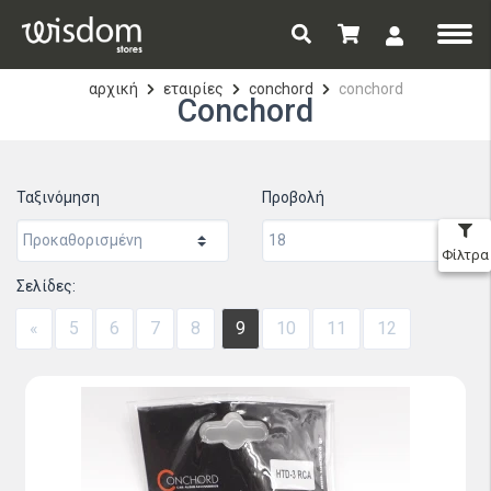
αρχική
εταιρίες
conchord
conchord
Conchord
Ταξινόμηση
Προβολή
Φίλτρα
Σελίδες:
«
5
6
7
8
9
10
11
12