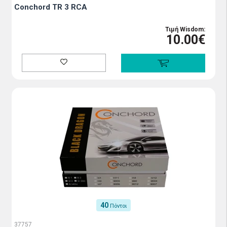
Conchord TR 3 RCA
Τιμή Wisdom:
10.00€
40
Πόντοι
37757