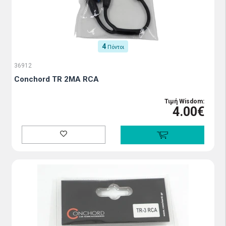
4
Πόντοι
36912
Conchord TR 2MA RCA
Τιμή Wisdom:
4.00€