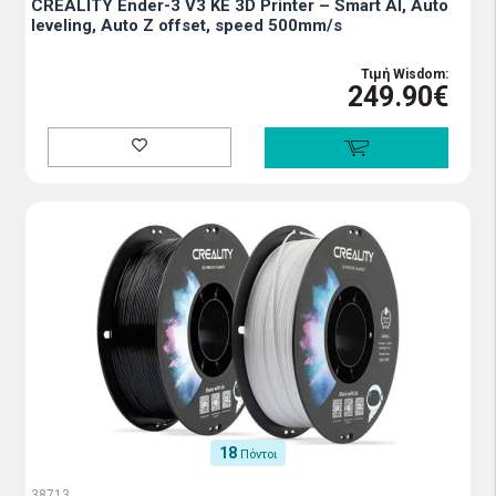
CREALITY Ender-3 V3 KE 3D Printer – Smart AI, Auto
leveling, Auto Z offset, speed 500mm/s
Τιμή Wisdom:
249.90€
18
Πόντοι
38713