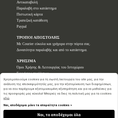
Αντικαταβολή
Παραλαβή στο κατάστημα
Πιστωτική κάρτα
Τραπεζική κατάθεση
Paypal
ΤΡΟΠΟΙ ΑΠΟΣΤΟΛΗΣ
Με Courier εύκολα και γρήγορα στην πόρτα σας.
Δυνατότητα παραλαβής και από το κατάστημα.
ΧΡΗΣΙΜΑ
Όροι Χρήσης & Λειτουργίας του Ιστοχώρου
Εγγυήσεις προϊόντων
Τρόποι παραγγελίας
Χρησιμοποιούμε cookies για τη σωστή λειτουργία του site μας, για την
ανάλυση της επισκεψιμότητάς μας, για την εξατομίκευση των διαφημίσεων,
Πολιτική επιστροφών - Δικαίωμα Υπαναχώρησης
για να σου παρέχουμε εξατομικευμένη εξυπηρέτηση και για να μαθαίνεις για
Προστασία Προσωπικών Δεδομένων
τις προσφορές μας εύκολα! Μπορείς να δεις τη πολιτική μας για τα cookies
εδώ
.
Ναι, αποδέχομαι μόνο τα απαραίτητα cookies >
Copyright © 2020 2026
Ναι, τα αποδέχομαι όλα