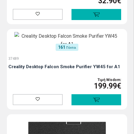
32.90€
161
Πόντοι
37489
Creality Desktop Falcon Smoke Purifier YW45 for A1
Τιμή Wisdom:
199.99€