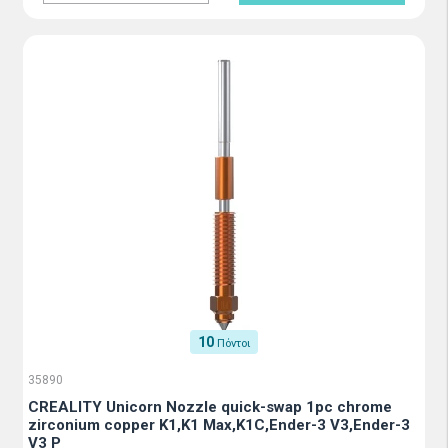
10
Πόντοι
35890
CREALITY Unicorn Nozzle quick-swap 1pc chrome
zirconium copper K1,K1 Max,K1C,Ender-3 V3,Ender-3
V3 P