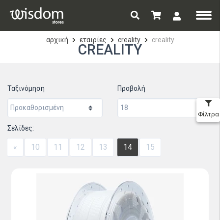
αρχική
εταιρίες
creality
creality
CREALITY
Ταξινόμηση
Προβολή
Φίλτρα
Σελίδες:
«
10
11
12
13
14
15