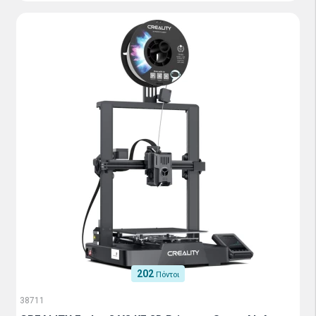
202
Πόντοι
38711