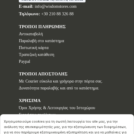
E-mail:
info@wisdomstores.com
Τηλέφωνο:
+30 210 88 326 88
ΤΡΟΠΟΙ ΠΛΗΡΩΜΗΣ
Αντικαταβολή
Παραλαβή στο κατάστημα
Πιστωτική κάρτα
Τραπεζική κατάθεση
Paypal
ΤΡΟΠΟΙ ΑΠΟΣΤΟΛΗΣ
Με Courier εύκολα και γρήγορα στην πόρτα σας.
Δυνατότητα παραλαβής και από το κατάστημα.
ΧΡΗΣΙΜΑ
Όροι Χρήσης & Λειτουργίας του Ιστοχώρου
Εγγυήσεις προϊόντων
Τρόποι παραγγελίας
Χρησιμοποιούμε cookies για τη σωστή λειτουργία του site μας, για την
ανάλυση της επισκεψιμότητάς μας, για την εξατομίκευση των διαφημίσεων,
Πολιτική επιστροφών - Δικαίωμα Υπαναχώρησης
για να σου παρέχουμε εξατομικευμένη εξυπηρέτηση και για να μαθαίνεις για