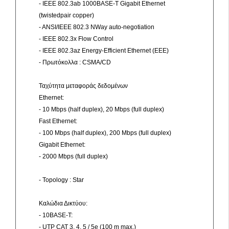
- IEEE 802.3ab 1000BASE-T Gigabit Ethernet
(twistedpair copper)
- ANSI/IEEE 802.3 NWay auto-negotiation
- IEEE 802.3x Flow Control
- IEEE 802.3az Energy-Efficient Ethernet (EEE)
- Πρωτόκολλα : CSMA/CD
Ταχύτητα μεταφοράς δεδομένων
Ethernet:
- 10 Mbps (half duplex), 20 Mbps (full duplex)
Fast Ethernet:
- 100 Mbps (half duplex), 200 Mbps (full duplex)
Gigabit Ethernet:
- 2000 Mbps (full duplex)
- Topology : Star
Καλώδια Δικτύου:
- 10BASE-T:
- UTP CAT 3, 4, 5 / 5e (100 m max.)