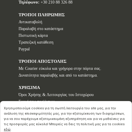
Τηλέφωνο:
+30 210 88 326 88
ΤΡΟΠΟΙ ΠΛΗΡΩΜΗΣ
Αντικαταβολή
Παραλαβή στο κατάστημα
Πιστωτική κάρτα
Τραπεζική κατάθεση
Paypal
ΤΡΟΠΟΙ ΑΠΟΣΤΟΛΗΣ
Με Courier εύκολα και γρήγορα στην πόρτα σας.
Δυνατότητα παραλαβής και από το κατάστημα.
ΧΡΗΣΙΜΑ
Όροι Χρήσης & Λειτουργίας του Ιστοχώρου
Εγγυήσεις προϊόντων
Τρόποι παραγγελίας
Χρησιμοποιούμε cookies για τη σωστή λειτουργία του site μας, για την
ανάλυση της επισκεψιμότητάς μας, για την εξατομίκευση των διαφημίσεων,
Πολιτική επιστροφών - Δικαίωμα Υπαναχώρησης
για να σου παρέχουμε εξατομικευμένη εξυπηρέτηση και για να μαθαίνεις για
Προστασία Προσωπικών Δεδομένων
τις προσφορές μας εύκολα! Μπορείς να δεις τη πολιτική μας για τα cookies
εδώ
.