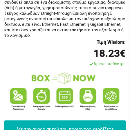
συνδεθεί απλά σε ένα διακομιστή, σταθμό εργασίας, διανομέα
(hub) ή μεταγωγέα, χρησιμοποιώντας τυπικό συνεστραμμένο
ζεύγος καλωδίων straight-through.Εύκολη ενοποίηση.Ο
μεταγωγέας ενοποιείται εύκολα με τον υπάρχοντα εξοπλισμό
δικτύου, είτε είναι Ethernet, Fast Ethernet ή Gigabit Ethernet,
και έτσι δεν χρειάζεται να αντικαταστήσετε τον εξοπλισμό ή
το λογισμικό.
Τιμή Wisdom:
18.23€
Άμεσα διαθέσιμο
Με την αγορά αυτού του προϊόντος κερδίζετε