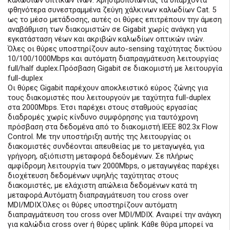
καλωδίων οπτικών ινών. Χρησιμοποιώντας τα υπάρχοντα
φθηνότερα συνεστραμμένα ζεύγη χάλκινων καλωδίων Cat. 5
ως το μέσο μετάδοσης, αυτές οι θύρες επιτρέπουν την άμεση
αναβάθμιση των διακομιστών σε Gigabit χωρίς ανάγκη για
εγκατάσταση νέων και ακριβών καλωδίων οπτικών ινών.
Όλες οι θύρες υποστηρίζουν auto-sensing ταχύτητας δικτύου
10/100/1000Mbps και αυτόματη διαπραγμάτευση λειτουργίας
full/half duplex.Πρόσβαση Gigabit σε διακομιστή με λειτουργία
full-duplex
Οι θύρες Gigabit παρέχουν αποκλειστικό εύρος ζώνης για
τους διακομιστές που λειτουργούν με ταχύτητα full-duplex
στα 2000Mbps. Έτσι παρέχει στους σταθμούς εργασίας
διαδρομές χωρίς κίνδυνο συμφόρησης για ταυτόχρονη
πρόσβαση στα δεδομένα από το διακομιστή.IEEE 802.3x Flow
Control. Με την υποστήριξη αυτής της λειτουργίας οι
διακομιστές συνδέονται απευθείας με το μεταγωγέα, για
γρήγορη, αξιόπιστη μεταφορά δεδομένων. Σε πλήρως
αμφίδρομη λειτουργία των 2000Mbps, ο μεταγωγέας παρέχει
διοχέτευση δεδομένων υψηλής ταχύτητας στους
διακομιστές, με ελάχιστη απώλεια δεδομένων κατά τη
μεταφορά.Αυτόματη διαπραγμάτευση του cross over
MDI/MDIX.Όλες οι θύρες υποστηρίζουν αυτόματη
διαπραγμάτευση του cross over MDI/MDIX. Αναιρεί την ανάγκη
για καλώδια cross over ή θύρες uplink. Κάθε θύρα μπορεί να