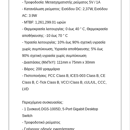
- Τροφοδοσία: Μετασχηματιστής ρεύματος 5V / 1A
- Κατανάλωση ρεύματος: Εισόδου DC: 2,37W, Εισόδου
AC: 3.9W
- MTBF: 1,261,299.01 ωρών
- Θερμοκρασία λειτουργίας: 0 έως 40 ° C, Θερμοκρασία
αποθήκευσης: -10 έως 70 ° C
- Υγρασία λειτουργίας: 10% έως 90% σχετική υγρασία
χωρίς συμπύκνωση, Υγρασία αποθήκευσης: 5% έως
90% σχετική υγρασία χωρίς συμπύκνωση
- Διαστάσεις (ΜxΠxΥ): 111mm x 75mm x 30mm
- Βάρος: 200 γραμμάρια
- Πιστοποιήσεις: FCC Class B, ICES-003 Class B, CE
Class B, C-Tick Class B, VCCI Class B, cUL/UL, CCC,
LVD
Περιεχόμενα συσκευασίας:
- 1 Συσκευή DGS-1005D, 5-Port Gigabit Desktop
Switch
- Τροφοδοτικό ρεύματος
- Γρήγορος οδηγός εγκατάστασης