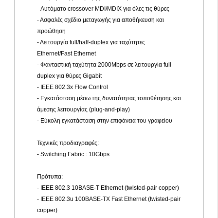
- Αυτόματο crossover MDI/MDIX για όλες τις θύρες
- Ασφαλές σχέδιο μεταγωγής για αποθήκευση και
προώθηση
- Λειτουργία full/half-duplex για ταχύτητες
Ethernet/Fast Ethernet
- Φανταστική ταχύτητα 2000Mbps σε λειτουργία full
duplex για θύρες Gigabit
- IEEE 802.3x Flow Control
- Eγκατάσταση μέσω της δυνατότητας τοποθέτησης και
άμεσης λειτουργίας (plug-and-play)
- Εύκολη εγκατάσταση στην επιφάνεια του γραφείου
Τεχνικές προδιαγραφές:
- Switching Fabric : 10Gbps
Πρότυπα:
- IEEE 802.3 10BASE-T Ethernet (twisted-pair copper)
- IEEE 802.3u 100BASE-TX Fast Ethernet (twisted-pair
copper)