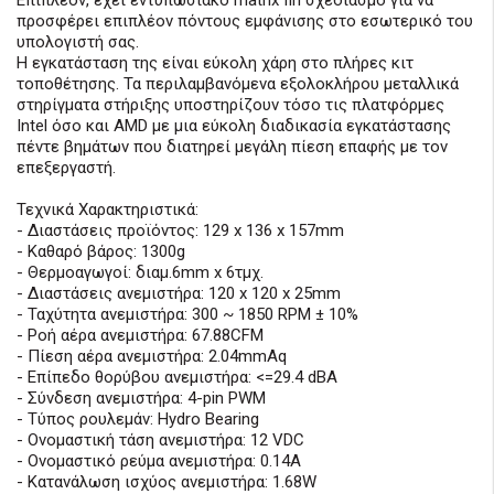
Επιπλέον, έχει εντυπωσιακό matrix fin σχεδιασμό για να
προσφέρει επιπλέον πόντους εμφάνισης στο εσωτερικό του
υπολογιστή σας.
Η εγκατάσταση της είναι εύκολη χάρη στο πλήρες κιτ
τοποθέτησης. Τα περιλαμβανόμενα εξολοκλήρου μεταλλικά
στηρίγματα στήριξης υποστηρίζουν τόσο τις πλατφόρμες
Intel όσο και AMD με μια εύκολη διαδικασία εγκατάστασης
πέντε βημάτων που διατηρεί μεγάλη πίεση επαφής με τον
επεξεργαστή.
Τεχνικά Χαρακτηριστικά:
- Διαστάσεις προϊόντος: 129 x 136 x 157mm
- Καθαρό βάρος: 1300g
- Θερμοαγωγοί: διαμ.6mm x 6τμχ.
- Διαστάσεις ανεμιστήρα: 120 x 120 x 25mm
- Ταχύτητα ανεμιστήρα: 300 ~ 1850 RPM ± 10%
- Ροή αέρα ανεμιστήρα: 67.88CFM
- Πίεση αέρα ανεμιστήρα: 2.04mmAq
- Επίπεδο θορύβου ανεμιστήρα: <=29.4 dBA
- Σύνδεση ανεμιστήρα: 4-pin PWM
- Τύπος ρουλεμάν: Hydro Bearing
- Ονομαστική τάση ανεμιστήρα: 12 VDC
- Ονομαστικό ρεύμα ανεμιστήρα: 0.14A
- Κατανάλωση ισχύος ανεμιστήρα: 1.68W