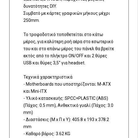
δυνατότητες DIY.
Συμβατό με κάρτες γραφικών μήκους μέχρι
250mm.
Το τροφοδοτικό τοποθετείται στο κάτω
μέρος, για καλύτερη ροή αέρα στο εσωτερικό
του και στο επάνω μέρος του πάνελ θα βρείτε
εκτός από το πλήκτρο ON/OFF και 2 θύρες
USB και θύρες 3,5'' για headset.
Τεχνικά χαρακτηριστικά
- Motherboards που υποστηρίζονται: M-ATX
και Mini-ITX
- Υλικό κατασκευής: SPCC+PLASTIC (ABS)
(Πάχος: 0.5 mm), Ανθεκτικό γυαλί (Πάχος: 3.0
mm)
- Διαστάσεις (Μ x Π x Υ): 405.8 x 193 x 378.2
mm
- Καθαρό βάρος: 3.62 KG