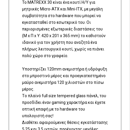
Το MATREXX 30 είναι ένα κουτί Η/Υ για
μητρικές Micro-ATX και Mini-ITX, με μεγάλη
συμβατότητα στο hardware που μπορεί να
εγκατασταθεί στο εσωτερικό του. Οι
περιορισμένες εξωτερικές διαστάσεις του
(Μ x Π x Υ: 420 x 201 x 365 mm) το καθιστούν
ιδανικό για τον χρήστη που αναζητά ένα
πλήρως λειτουργικό κουτί, χωρίς να πιάνει
πολύ χώρο στο γραφείο.
Υποστηρίζει 120mm ανεμιστήρα ή υδρόψυξη
στο μπροστινό μέρος και προεγκατεστημένο
μαύρο ανεμιστήρα 120 χιλιοστών στο πίσω
μέρος.
Tο πλαϊνό full size tempered glass πάνελ, του
προσδίδει έναν gaming χαρακτήρα και έχετε
οπτική επαφή με το hardware του
υπολογιστή σας!
Διαθέτει αφαιρούμενες θέσεις εγκατάστασης
5,25 και 3,5 ιντσών, παρέχοντας μεγάλες