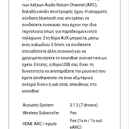
των λέξεων Audio Return Channel (ARC),
δηλαδή κανάλι επιστροφής ήχου. Η ασύρματη
σύνδεση bluetooth σας επιτρέπει να
συνδέσετε συσκευές που έχουν την ίδια
τεχνολογία όπως για παράδειγμα κινητό
τηλέφωνο. Στη θύρα AUX μπορείτε, μέσω
ενός καλωδίου 3.5mm, να συνδέσετε
οποιαδήποτε άλλη συσκευή και να
χρησιμοποιήσετε το soundbar ουσιαστικά ως
ηχείο. Επίσης, η θύρα USB σας δίνει τη
δυνατότητα να αναπαράξετε την μουσική που
έχετε αποθηκεύσει σε έναν εξωτερικό
σκληρό δίσκο ή usb stick, απευθείας στο
soundbar.
Acoustic System
3.1.2 (7 drivers)
Wireless Subwoofer
Yes
Yes (1x in / 1x out
HDMI: ARC / inputs
eARC)