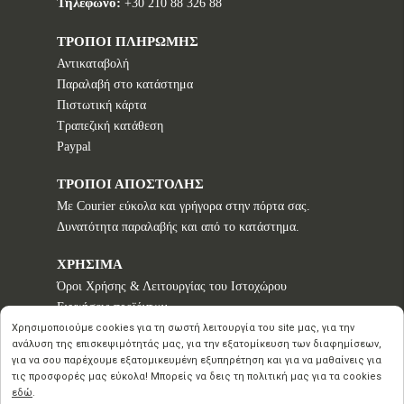
Τηλέφωνο:
+30 210 88 326 88
ΤΡΟΠΟΙ ΠΛΗΡΩΜΗΣ
Αντικαταβολή
Παραλαβή στο κατάστημα
Πιστωτική κάρτα
Τραπεζική κατάθεση
Paypal
ΤΡΟΠΟΙ ΑΠΟΣΤΟΛΗΣ
Με Courier εύκολα και γρήγορα στην πόρτα σας.
Δυνατότητα παραλαβής και από το κατάστημα.
ΧΡΗΣΙΜΑ
Όροι Χρήσης & Λειτουργίας του Ιστοχώρου
Εγγυήσεις προϊόντων
Τρόποι παραγγελίας
Χρησιμοποιούμε cookies για τη σωστή λειτουργία του site μας, για την
ανάλυση της επισκεψιμότητάς μας, για την εξατομίκευση των διαφημίσεων,
Πολιτική επιστροφών - Δικαίωμα Υπαναχώρησης
για να σου παρέχουμε εξατομικευμένη εξυπηρέτηση και για να μαθαίνεις για
Προστασία Προσωπικών Δεδομένων
τις προσφορές μας εύκολα! Μπορείς να δεις τη πολιτική μας για τα cookies
εδώ
.