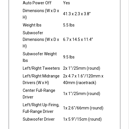
Auto Power Off
Yes
Dimensions (W x D x
41.3 x 2.3 x 3.8”
H)
Weight lbs
5.5 lbs
Subwoofer
Dimensions (W x D x
6.7 x 14.5 x 11.4”
H)
Subwoofer Weight
9.5 lbs
lbs
Left/Right Tweeters
2x 1″/25mm (round)
Left/Right Midrange
2x 4.7 x 1.6″/120mm x
Drivers (W x H)
40mm (racetrack)
Center Full-Range
1x 1″/25mm (round)
Driver
Left/Right Up-Firing,
1x 2.6″/66mm (round)
Full-Range Driver
Subwoofer Driver
1x 5.9″/15cm (round)