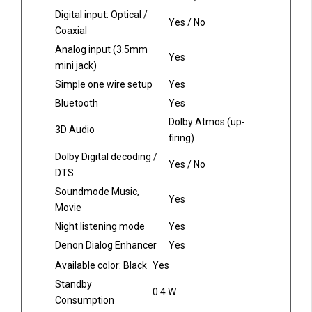
Digital input: Optical /
Yes / No
Coaxial
Analog input (3.5mm
Yes
mini jack)
Simple one wire setup
Yes
Bluetooth
Yes
Dolby Atmos (up-
3D Audio
firing)
Dolby Digital decoding /
Yes / No
DTS
Soundmode Music,
Yes
Movie
Night listening mode
Yes
Denon Dialog Enhancer
Yes
Available color: Black
Yes
Standby
0.4 W
Consumption