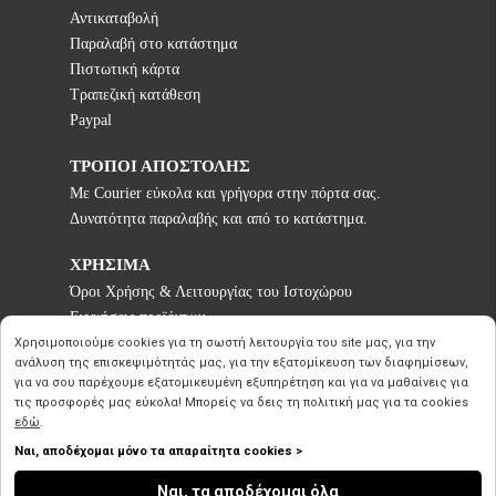
Αντικαταβολή
Παραλαβή στο κατάστημα
Πιστωτική κάρτα
Τραπεζική κατάθεση
Paypal
ΤΡΟΠΟΙ ΑΠΟΣΤΟΛΗΣ
Με Courier εύκολα και γρήγορα στην πόρτα σας.
Δυνατότητα παραλαβής και από το κατάστημα.
ΧΡΗΣΙΜΑ
Όροι Χρήσης & Λειτουργίας του Ιστοχώρου
Εγγυήσεις προϊόντων
Τρόποι παραγγελίας
Χρησιμοποιούμε cookies για τη σωστή λειτουργία του site μας, για την
ανάλυση της επισκεψιμότητάς μας, για την εξατομίκευση των διαφημίσεων,
Πολιτική επιστροφών - Δικαίωμα Υπαναχώρησης
για να σου παρέχουμε εξατομικευμένη εξυπηρέτηση και για να μαθαίνεις για
Προστασία Προσωπικών Δεδομένων
τις προσφορές μας εύκολα! Μπορείς να δεις τη πολιτική μας για τα cookies
εδώ
.
Ναι, αποδέχομαι μόνο τα απαραίτητα cookies >
Copyright © 2020 2026
Ναι, τα αποδέχομαι όλα