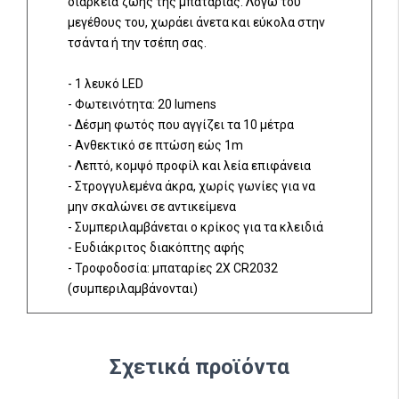
διάρκεια ζωής της μπαταρίας. Λόγω του
μεγέθους του, χωράει άνετα και εύκολα στην
τσάντα ή την τσέπη σας.
- 1 λευκό LED
- Φωτεινότητα: 20 lumens
- Δέσμη φωτός που αγγίζει τα 10 μέτρα
- Aνθεκτικό σε πτώση εώς 1m
- Λεπτό, κομψό προφίλ και λεία επιφάνεια
- Στρογγυλεμένα άκρα, χωρίς γωνίες για να
μην σκαλώνει σε αντικείμενα
- Συμπεριλαμβάνεται ο κρίκος για τα κλειδιά
- Ευδιάκριτος διακόπτης αφής
- Τροφοδοσία: μπαταρίες 2Χ CR2032
(συμπεριλαμβάνονται)
Σχετικά προϊόντα