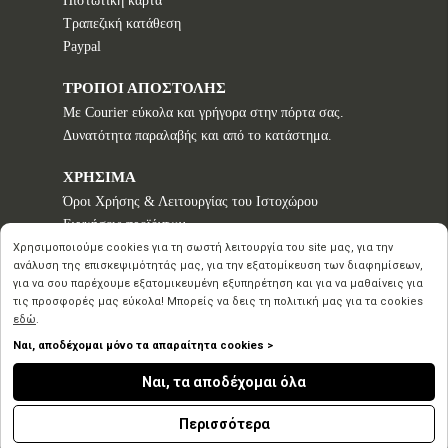
Πιστωτική κάρτα
Τραπεζική κατάθεση
Paypal
ΤΡΟΠΟΙ ΑΠΟΣΤΟΛΗΣ
Με Courier εύκολα και γρήγορα στην πόρτα σας.
Δυνατότητα παραλαβής και από το κατάστημα.
ΧΡΗΣΙΜΑ
Όροι Χρήσης & Λειτουργίας του Ιστοχώρου
Εγγυήσεις προϊόντων
Τρόποι παραγγελίας
Χρησιμοποιούμε cookies για τη σωστή λειτουργία του site μας, για την
ανάλυση της επισκεψιμότητάς μας, για την εξατομίκευση των διαφημίσεων,
Πολιτική επιστροφών - Δικαίωμα Υπαναχώρησης
για να σου παρέχουμε εξατομικευμένη εξυπηρέτηση και για να μαθαίνεις για
Προστασία Προσωπικών Δεδομένων
τις προσφορές μας εύκολα! Μπορείς να δεις τη πολιτική μας για τα cookies
εδώ
.
Ναι, αποδέχομαι μόνο τα απαραίτητα cookies >
Copyright © 2020 2026
Ναι, τα αποδέχομαι όλα
Inspirational Creation
by Advisable
n
Περισσότερα
Powered
by Ecommerce