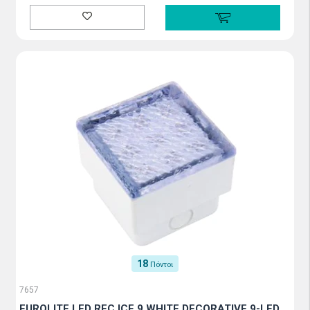
18
Πόντοι
7657
EUROLITE LED REC.ICE 9 WHITE DECORATIVE 9-LED