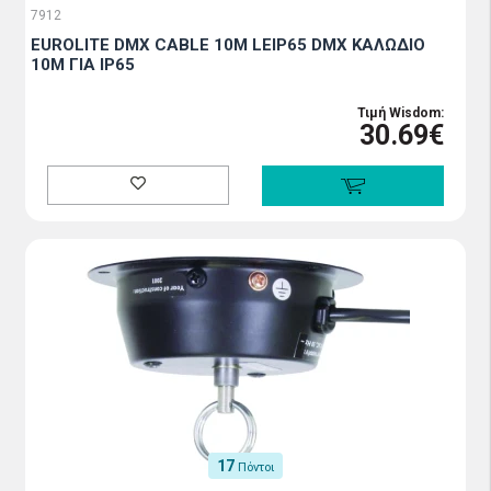
7912
EUROLITE DMX CABLE 10M LEIP65 DMX ΚΑΛΩΔΙΟ
10Μ ΓΙΑ IP65
Τιμή Wisdom:
30.69€
17
Πόντοι