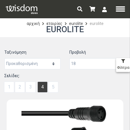
αρχική
εταιρίες
eurolite
eurolite
EUROLITE
Ταξινόμηση
Προβολή
Φίλτρα
Σελίδες:
1
2
3
4
5