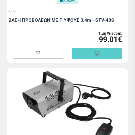
80
Πόντοι
6831
ΒΑΣΗ ΠΡΟΒΟΛΕΩΝ ΜΕ Τ ΥΨΟΥΣ 3,4m - STV-40S
Τιμή Wisdom:
99.01€