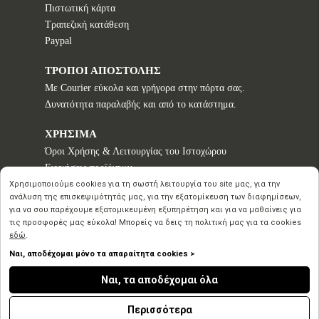
Πιστωτική κάρτα
Τραπεζική κατάθεση
Paypal
ΤΡΟΠΟΙ ΑΠΟΣΤΟΛΗΣ
Με Courier εύκολα και γρήγορα στην πόρτα σας.
Δυνατότητα παραλαβής και από το κατάστημα.
ΧΡΗΣΙΜΑ
Όροι Χρήσης & Λειτουργίας του Ιστοχώρου
Εγγυήσεις προϊόντων
Τρόποι παραγγελίας
Χρησιμοποιούμε cookies για τη σωστή λειτουργία του site μας, για την
ανάλυση της επισκεψιμότητάς μας, για την εξατομίκευση των διαφημίσεων,
Πολιτική επιστροφών - Δικαίωμα Υπαναχώρησης
για να σου παρέχουμε εξατομικευμένη εξυπηρέτηση και για να μαθαίνεις για
Προστασία Προσωπικών Δεδομένων
τις προσφορές μας εύκολα! Μπορείς να δεις τη πολιτική μας για τα cookies
εδώ
.
Ναι, αποδέχομαι μόνο τα απαραίτητα cookies >
Copyright © 2020 2026
Ναι, τα αποδέχομαι όλα
Inspirational Creation
by Advisable
n
Περισσότερα
Powered
by Ecommerce