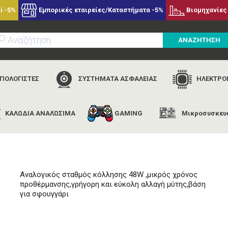
i -5%
Εμπορικές εταιρείες/Καταστήματα -5%
Βιομηχανίες 
ΑΝΑΖΗΤΗΣΗ
ΥΠΟΛΟΓΙΣΤΕΣ
ΣΥΣΤΗΜΑΤΑ ΑΣΦΑΛΕΙΑΣ
ΗΛΕΚΤΡΟΝ
ΚΑΛΩΔΙΑ ΑΝΑΛΏΣΙΜΑ
GAMING
Μικροσυσκευ
αρχική
εταιρίες
fixpoint
goobay 51091
Αναλογικός σταθμός κόλλησης 48W ,μικρός χρόνος
προθέρμανσης,γρήγορη και εύκολη αλλαγή μύτης,βάση
για σφουγγάρι