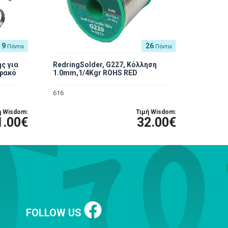
9
26
Πόντοι
Πόντοι
ς για
RedringSolder, G227, Κόλληση
 φακό
1.0mm,1/4Kgr ROHS RED
616
ή Wisdom:
Τιμή Wisdom:
1.00€
32.00€
FOLLOW US