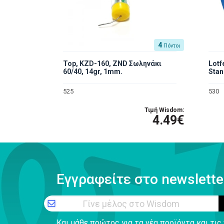
4
Πόντοι
Top, ΚZD-160, ZND Σωληνάκι
Lotf
60/40, 14gr, 1mm.
Stan
525
530
Τιμή Wisdom:
4.49€
Εγγραφείτε στο newslette
Γίνε μέλος στο Wisdom
Και μάθε πρώτος για τα νέα προϊόντα και τι