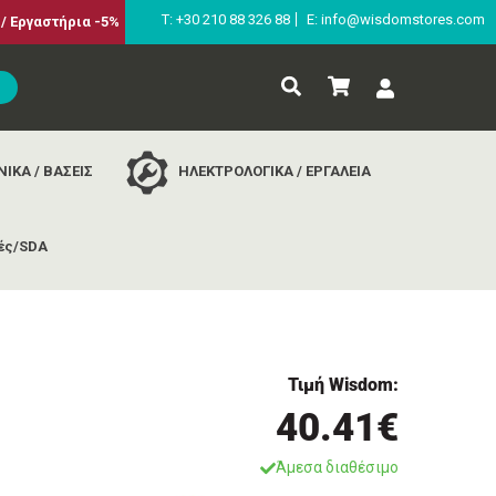
Τ: +30 210 88 326 88
E: info@wisdomstores.com
/ Εργαστήρια -5%
ΙΚΑ / ΒΑΣΕΙΣ
ΗΛΕΚΤΡΟΛΟΓΙΚΑ / ΕΡΓΑΛΕΙΑ
ές/SDA
Τιμή Wisdom:
40.41€
Άμεσα διαθέσιμο