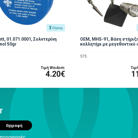
3
Πόντοι
ett, 01.071.0001, Σολντερίνη
OEM, MHS-91, Βάση στήριξη
nol 50gr
κολλητήρι με μεγεθυντικό
575
Τιμή Wisdom:
Τιμ
4.20€
1
r
Εγγραφή
ς προσφορές