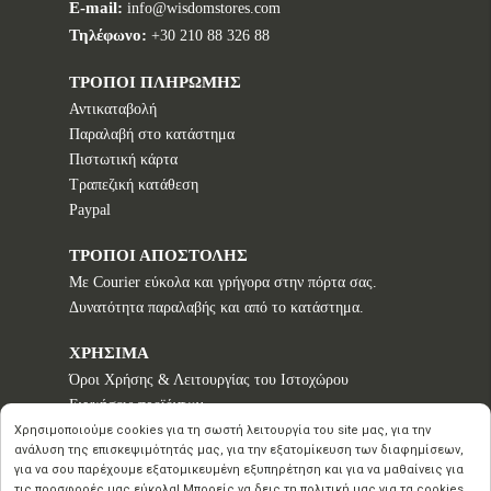
E-mail:
info@wisdomstores.com
Τηλέφωνο:
+30 210 88 326 88
ΤΡΟΠΟΙ ΠΛΗΡΩΜΗΣ
Αντικαταβολή
Παραλαβή στο κατάστημα
Πιστωτική κάρτα
Τραπεζική κατάθεση
Paypal
ΤΡΟΠΟΙ ΑΠΟΣΤΟΛΗΣ
Με Courier εύκολα και γρήγορα στην πόρτα σας.
Δυνατότητα παραλαβής και από το κατάστημα.
ΧΡΗΣΙΜΑ
Όροι Χρήσης & Λειτουργίας του Ιστοχώρου
Εγγυήσεις προϊόντων
Τρόποι παραγγελίας
Χρησιμοποιούμε cookies για τη σωστή λειτουργία του site μας, για την
ανάλυση της επισκεψιμότητάς μας, για την εξατομίκευση των διαφημίσεων,
Πολιτική επιστροφών - Δικαίωμα Υπαναχώρησης
για να σου παρέχουμε εξατομικευμένη εξυπηρέτηση και για να μαθαίνεις για
Προστασία Προσωπικών Δεδομένων
τις προσφορές μας εύκολα! Μπορείς να δεις τη πολιτική μας για τα cookies