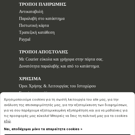
ΤΡΟΠΟΙ ΠΛΗΡΩΜΗΣ
Αντικαταβολή
Παραλαβή στο κατάστημα
Πιστωτική κάρτα
Τραπεζική κατάθεση
Paypal
ΤΡΟΠΟΙ ΑΠΟΣΤΟΛΗΣ
Με Courier εύκολα και γρήγορα στην πόρτα σας.
Δυνατότητα παραλαβής και από το κατάστημα.
ΧΡΗΣΙΜΑ
Όροι Χρήσης & Λειτουργίας του Ιστοχώρου
Εγγυήσεις προϊόντων
Τρόποι παραγγελίας
Χρησιμοποιούμε cookies για τη σωστή λειτουργία του site μας, για την
ανάλυση της επισκεψιμότητάς μας, για την εξατομίκευση των διαφημίσεων,
Πολιτική επιστροφών - Δικαίωμα Υπαναχώρησης
για να σου παρέχουμε εξατομικευμένη εξυπηρέτηση και για να μαθαίνεις για
Προστασία Προσωπικών Δεδομένων
τις προσφορές μας εύκολα! Μπορείς να δεις τη πολιτική μας για τα cookies
εδώ
.
Ναι, αποδέχομαι μόνο τα απαραίτητα cookies >