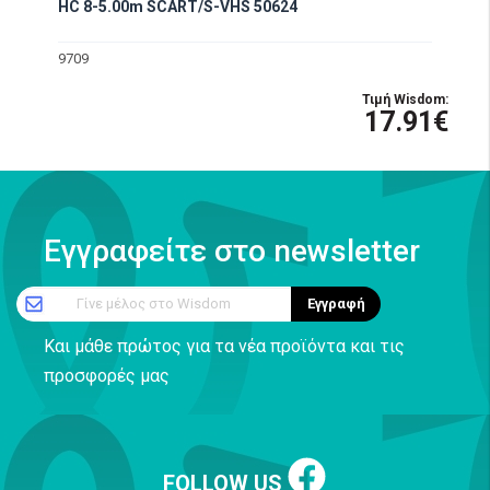
HC 8-5.00m SCART/S-VHS 50624
9709
Τιμή Wisdom:
17.91€
Εγγραφείτε στο newsletter
Γίνε μέλος στο Wisdom
Εγγραφή
Και μάθε πρώτος για τα νέα προϊόντα και τις
προσφορές μας
FOLLOW US