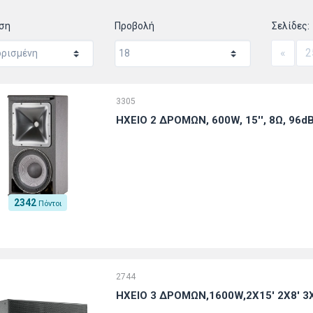
ηση
Προβολή
Σελίδες:
«
2
3305
ΗΧΕΙΟ 2 ΔΡΟΜΩΝ, 600W, 15'', 8Ω, 96d
2342
Πόντοι
2744
ΗΧΕΙΟ 3 ΔΡΟΜΩΝ,1600W,2X15' 2X8' 3X