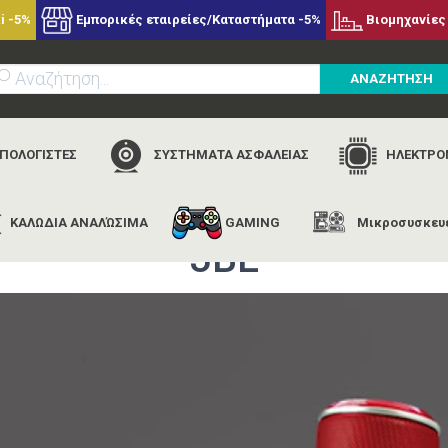
i -5%
Εμπορικές εταιρείες/Καταστήματα -5%
Βιομηχανίες 
ΑΝΑΖΗΤΗΣΗ
ΥΠΟΛΟΓΙΣΤΕΣ
ΣΥΣΤΗΜΑΤΑ ΑΣΦΑΛΕΙΑΣ
ΗΛΕΚΤΡΟΝ
ΚΑΛΩΔΙΑ ΑΝΑΛΏΣΙΜΑ
GAMING
Μικροσυσκευ
αρχική
εταιρίες
jbl
jbl
JBL