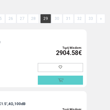
5
26
27
28
29
30
31
32
33
»
B
Τιμή Wisdom:
2904.58€
1.5',4Ω,100dB
Τιμή Wisdom: