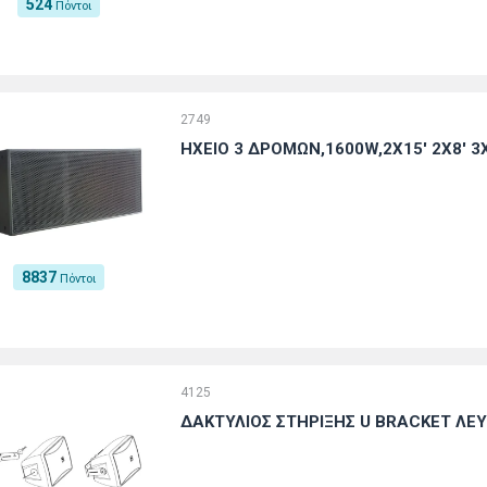
524
Πόντοι
2749
ΗΧΕΙΟ 3 ΔΡΟΜΩΝ,1600W,2X15' 2X8' 3X
8837
Πόντοι
4125
ΔΑΚΤΥΛΙΟΣ ΣΤΗΡΙΞΗΣ U BRACKET ΛΕ