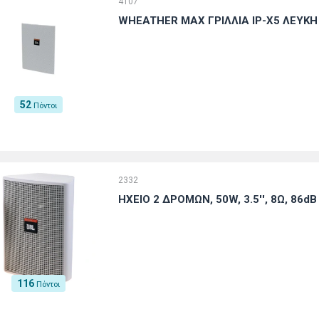
4107
WHEATHER MAX ΓΡΙΛΛΙΑ IP-X5 ΛΕΥΚΗ
52
Πόντοι
2332
ΗΧΕΙΟ 2 ΔΡΟΜΩΝ, 50W, 3.5'', 8Ω, 86dB
116
Πόντοι