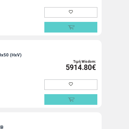
x50 (HxV)
Τιμή Wisdom:
5914.80€
dB