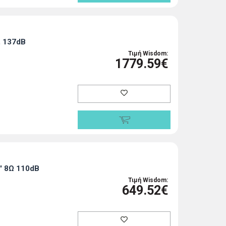
, 137dB
Τιμή Wisdom:
1779.59€
' 8Ω 110dB
Τιμή Wisdom:
649.52€