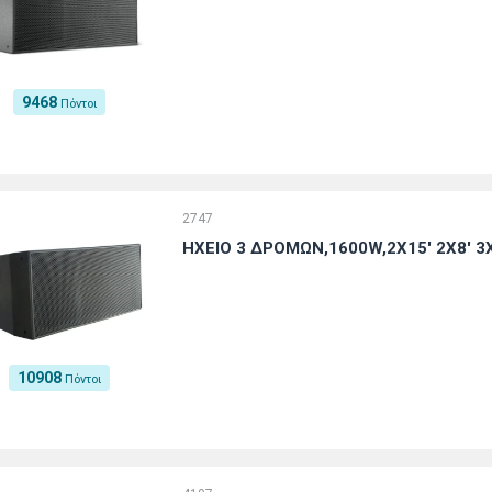
9468
Πόντοι
2747
ΗΧΕΙΟ 3 ΔΡΟΜΩΝ,1600W,2X15' 2X8' 3X
10908
Πόντοι