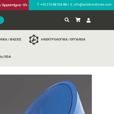
Τ: +30 210 88 326 88
E: info@wisdomstores.com
/ Εργαστήρια -5%
ΙΚΑ / ΒΑΣΕΙΣ
ΗΛΕΚΤΡΟΛΟΓΙΚΑ / ΕΡΓΑΛΕΙΑ
ές/SDA