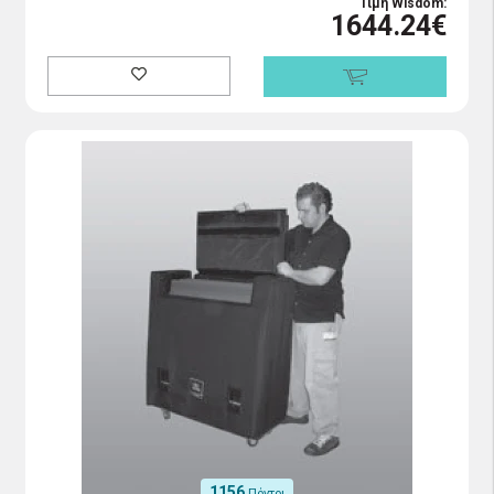
Τιμή Wisdom:
1644.24€
1156
Πόντοι