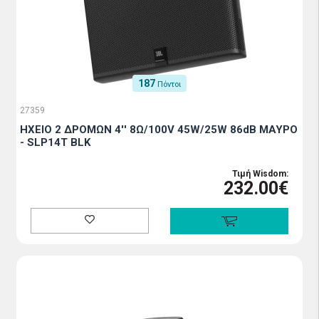
187
Πόντοι
27359
HXEIO 2 ΔΡΟΜΩΝ 4'' 8Ω/100V 45W/25W 86dB ΜΑΥΡΟ
- SLP14T BLK
Τιμή Wisdom:
232.00€