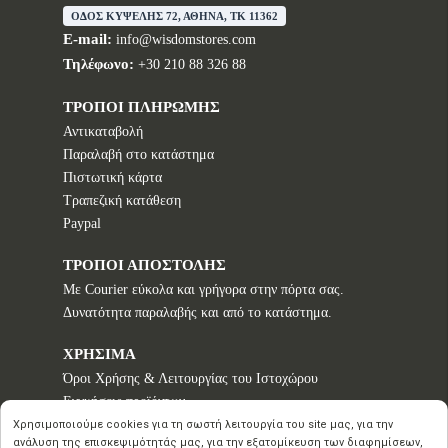
ΟΔΟΣ ΚΥΨΕΛΗΣ 72, ΑΘΗΝΑ, TK 11362
E-mail:
info@wisdomstores.com
Τηλέφωνο:
+30 210 88 326 88
ΤΡΟΠΟΙ ΠΛΗΡΩΜΗΣ
Αντικαταβολή
Παραλαβή στο κατάστημα
Πιστωτική κάρτα
Τραπεζική κατάθεση
Paypal
ΤΡΟΠΟΙ ΑΠΟΣΤΟΛΗΣ
Με Courier εύκολα και γρήγορα στην πόρτα σας.
Δυνατότητα παραλαβής και από το κατάστημα.
ΧΡΗΣΙΜΑ
Όροι Χρήσης & Λειτουργίας του Ιστοχώρου
Εγγυήσεις προϊόντων
Τρόποι παραγγελίας
Χρησιμοποιούμε cookies για τη σωστή λειτουργία του site μας, για την
ανάλυση της επισκεψιμότητάς μας, για την εξατομίκευση των διαφημίσεων,
Πολιτική επιστροφών - Δικαίωμα Υπαναχώρησης