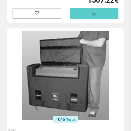
1507.22€
1046
Πόντοι
2790