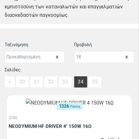
εμπιστοσύνη των καταναλωτών και επαγγελματιών
διασκεδαστών παγκοσμίως.
Ταξινόμηση
Προβολή
Σελίδες:
«
30
31
32
33
34
35
1326
Πόντοι
2700
NEODYMIUM HF DRIVER 4' 150W 16Ω