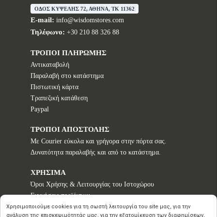
ΟΔΟΣ ΚΥΨΕΛΗΣ 72, ΑΘΗΝΑ, TK 11362
E-mail:
info@wisdomstores.com
Τηλέφωνο:
+30 210 88 326 88
ΤΡΟΠΟΙ ΠΛΗΡΩΜΗΣ
Αντικαταβολή
Παραλαβή στο κατάστημα
Πιστωτική κάρτα
Τραπεζική κατάθεση
Paypal
ΤΡΟΠΟΙ ΑΠΟΣΤΟΛΗΣ
Με Courier εύκολα και γρήγορα στην πόρτα σας.
Δυνατότητα παραλαβής και από το κατάστημα.
ΧΡΗΣΙΜΑ
Όροι Χρήσης & Λειτουργίας του Ιστοχώρου
Εγγυήσεις προϊόντων
Τρόποι παραγγελίας
Χρησιμοποιούμε cookies για τη σωστή λειτουργία του site μας, για την
ανάλυση της επισκεψιμότητάς μας, για την εξατομίκευση των διαφημίσεων,