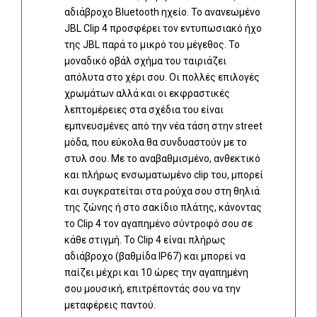
αδιάβροχο Bluetooth ηχείο. To ανανεωμένο
JBL Clip 4 προσφέρει τον εντυπωσιακό ήχο
της JBL παρά το μικρό του μέγεθος. Το
μοναδικό οβάλ σχήμα του ταιριάζει
απόλυτα στο χέρι σου. Οι πολλές επιλογές
χρωμάτων αλλά και οι εκφραστικές
λεπτομέρειες στα σχέδια του είναι
εμπνευσμένες από την νέα τάση στην street
μόδα, που εύκολα θα συνδυαστούν με το
στυλ σου. Με το αναβαθμισμένο, ανθεκτικό
και πλήρως ενσωματωμένο clip του, μπορεί
και συγκρατείται στα ρούχα σου στη θηλιά
της ζώνης ή στο σακίδιο πλάτης, κάνοντας
το Clip 4 τον αγαπημένο σύντροφό σου σε
κάθε στιγμή. Το Clip 4 είναι πλήρως
αδιάβροχο (βαθμίδα IP67) και μπορεί να
παίζει μέχρι και 10 ώρες την αγαπημένη
σου μουσική, επιτρέποντάς σου να την
μεταφέρεις παντού.