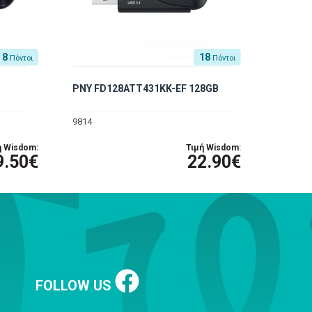
8
18
Πόντοι
Πόντοι
PNY FD128ATT431KK-EF 128GB
9814
ή Wisdom:
Τιμή Wisdom:
9.50€
22.90€
FOLLOW US