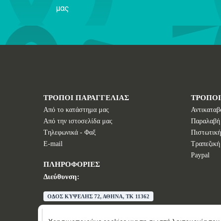
μας
ΤΡΟΠΟΙ ΠΑΡΑΓΓΕΛΙΑΣ
ΤΡΟΠΟ
Από το κατάστημα μας
Αντικαταβ
Από την ιστοσελίδα μας
Παραλαβή
Tηλεφωνικά - Φαξ
Πιστωτική
E-mail
Τραπεζική
Paypal
ΠΛΗΡΟΦΟΡΙΕΣ
Διεύθυνση:
ΟΔΟΣ ΚΥΨΕΛΗΣ 72, ΑΘΗΝΑ, TK 11362
E-mail:
info@wisdomstores.com
Τηλέφωνο:
+30 210 88 326 88