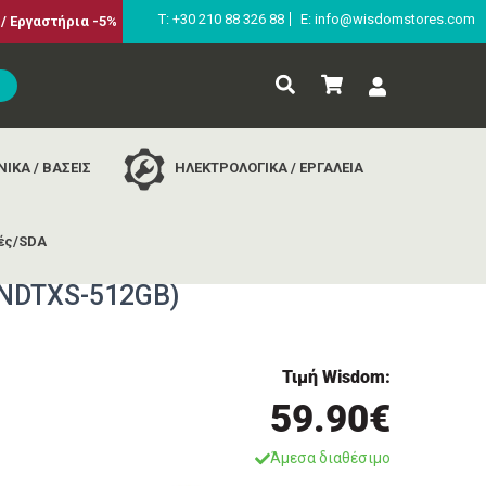
Τ: +30 210 88 326 88
E: info@wisdomstores.com
/ Εργαστήρια -5%
ΙΚΑ / ΒΑΣΕΙΣ
ΗΛΕΚΤΡΟΛΟΓΙΚΑ / ΕΡΓΑΛΕΙΑ
ές/SDA
512gb) (kindtxs-512gb)
KINDTXS-512GB)
Τιμή Wisdom:
59.90€
Άμεσα διαθέσιμο