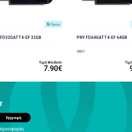
6
Πόντοι
 FD32GATT4-EF 32GB
PNY FD64GATT4-EF 64GB
9807
Τιμή Wisdom:
Τιμ
7.90€
r
Εγγραφή
ς προσφορές