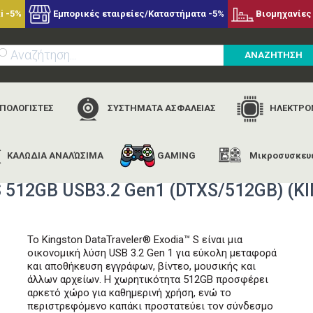
i -5%
Εμπορικές εταιρείες/Καταστήματα -5%
Βιομηχανίες 
ΑΝΑΖΗΤΗΣΗ
ΥΠΟΛΟΓΙΣΤΕΣ
ΣΥΣΤΗΜΑΤΑ ΑΣΦΑΛΕΙΑΣ
ΗΛΕΚΤΡΟΝ
ΚΑΛΩΔΙΑ ΑΝΑΛΏΣΙΜΑ
GAMING
Μικροσυσκευ
kingston
kingston data traveler exodia s 512gb usb3.2 gen1 (dtxs/
a S 512GB USB3.2 Gen1 (DTXS/512GB) (
Το Kingston DataTraveler® Exodia™ S είναι μια
οικονομική λύση USB 3.2 Gen 1 για εύκολη μεταφορά
και αποθήκευση εγγράφων, βίντεο, μουσικής και
άλλων αρχείων. Η χωρητικότητα 512GB προσφέρει
αρκετό χώρο για καθημερινή χρήση, ενώ το
περιστρεφόμενο καπάκι προστατεύει τον σύνδεσμο