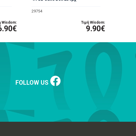
29754
ή Wisdom:
Τιμή Wisdom:
6.90€
9.90€
FOLLOW US