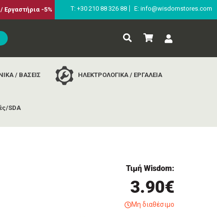
Τ: +30 210 88 326 88
E: info@wisdomstores.com
/ Εργαστήρια -5%
ΙΚΑ / ΒΑΣΕΙΣ
ΗΛΕΚΤΡΟΛΟΓΙΚΑ / ΕΡΓΑΛΕΙΑ
ές/SDA
b
Τιμή Wisdom:
3.90€
Μη διαθέσιμο