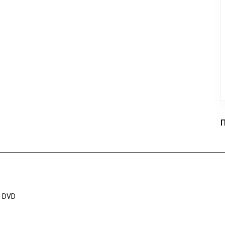
Π
υ DVD