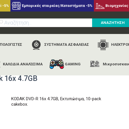
i -5%
Εμπορικές εταιρείες/Καταστήματα -5%
Βιομηχανίες 
ΑΝΑΖΗΤΗΣΗ
ΥΠΟΛΟΓΙΣΤΕΣ
ΣΥΣΤΗΜΑΤΑ ΑΣΦΑΛΕΙΑΣ
ΗΛΕΚΤΡΟΝ
ΚΑΛΩΔΙΑ ΑΝΑΛΏΣΙΜΑ
GAMING
Μικροσυσκευ
αρχική
εταιρίες
kodak
kodak dvd-r printable 10-pack 16x 4.7g
k 16x 4.7GB
KODAK DVD-R 16x 4.7GB, Εκτυπώσιμα, 10-pack
cakebox.