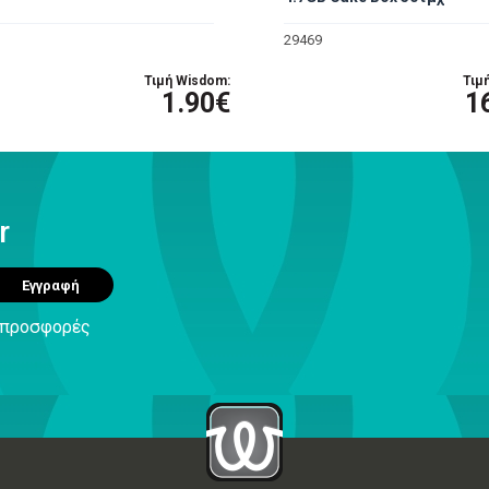
29469
Τιμή Wisdom:
Τιμ
1.90€
1
r
Εγγραφή
ς προσφορές