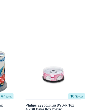
14
10
Πόντοι
Πόντοι
6x
Philips Εγγράψιμα DVD-R 16x
4.7GB Cake Box 25τμχ