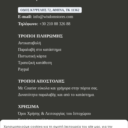
ΟΔΟΣ ΚΥΨΕΛΗΣ 72, ΑΘΗΝΑ, TK 11362
E-mail:
info@wisdomstores.com
Τηλέφωνο:
+30 210 88 326 88
ΤΡΟΠΟΙ ΠΛΗΡΩΜΗΣ
Αντικαταβολή
Παραλαβή στο κατάστημα
Πιστωτική κάρτα
Τραπεζική κατάθεση
Paypal
ΤΡΟΠΟΙ ΑΠΟΣΤΟΛΗΣ
Με Courier εύκολα και γρήγορα στην πόρτα σας.
Δυνατότητα παραλαβής και από το κατάστημα.
ΧΡΗΣΙΜΑ
Όροι Χρήσης & Λειτουργίας του Ιστοχώρου
Εγγυήσεις προϊόντων
Τρόποι παραγγελίας
Χρησιμοποιούμε cookies για τη σωστή λειτουργία του site μας, για την