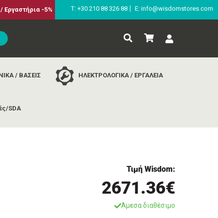
Τ: +30 210 88 326 88
E: info@wisdomstores.com
/ Εργαστήρια -5%
ΙΚΑ / ΒΑΣΕΙΣ
ΗΛΕΚΤΡΟΛΟΓΙΚΑ / ΕΡΓΑΛΕΙΑ
ές/SDA
Τιμή Wisdom:
2671.36€
Άμεσα διαθέσιμο