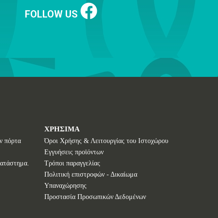
FOLLOW US
ΧΡΗΣΙΜΑ
ν πόρτα
Όροι Χρήσης & Λειτουργίας του Ιστοχώρου
Εγγυήσεις προϊόντων
κατάστημα.
Τρόποι παραγγελίας
Πολιτική επιστροφών - Δικαίωμα
Υπαναχώρησης
Προστασία Προσωπικών Δεδομένων