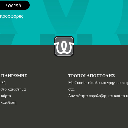
Εγγραφή
ς προσφορές
Ι ΠΛΗΡΩΜΗΣ
ΤΡΟΠΟΙ ΑΠΟΣΤΟΛΗΣ
ολή
Με Courier εύκολα και γρήγορα στη
 στο κατάστημα
σας.
 κάρτα
Δυνατότητα παραλαβής και από το 
 κατάθεση