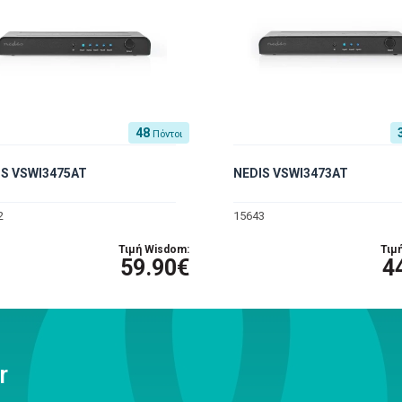
48
Πόντοι
IS VSWI3475AT
NEDIS VSWI3473AT
2
15643
Τιμή Wisdom:
Τιμ
59.90€
4
r