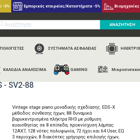
i -5%
Εμπορικές εταιρείες/Καταστήματα -5%
Βιομηχανίες 
ΑΝΑΖΗΤΗΣΗ
ΥΠΟΛΟΓΙΣΤΕΣ
ΣΥΣΤΗΜΑΤΑ ΑΣΦΑΛΕΙΑΣ
ΗΛΕΚΤΡΟΝ
ΚΑΛΩΔΙΑ ΑΝΑΛΏΣΙΜΑ
GAMING
Μικροσυσκευ
αρχική
εταιρίες
korg
stage vintage piano 88 keys - sv2-88
 - SV2-88
Vintage stage piano μοναδικής σχεδίασης. ΕDS-X
μέθοδος σύνθεσης ήχων, 88 δυναμικά
βαρυκεντρισμένα πλήκτρα RH3 με ρύθμιση
ευαισθησίας σε 8 επίπεδα, προενίσχυση λάμπας
12ΑΧ7, 128 νότες πολυφωνία, 72 ήχοι και 64 User, ΕQ
3 περιοχών, 8 διακόπτες γρήγορης επιλογής ήχων,