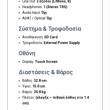
Line Out:
2 έξοδοι (L/Mono, R)
Headphones:
1 (Stereo TRS)
Audio Input:
Όχι
ADAT / Optical:
Όχι
Σύστημα & Τροφοδοσία
Αποθήκευση:
SD Card
Τροφοδοσία:
External Power Supply
Οθόνη
Display:
Touch Screen
Διαστάσεις & Βάρος
Βάθος:
32.8 cm
Ύψος:
15.0 cm
Βάρος:
20.8 kg
Πλάτος:
(έλεγξε — πιθανό λάθος στο 1.4
cm)