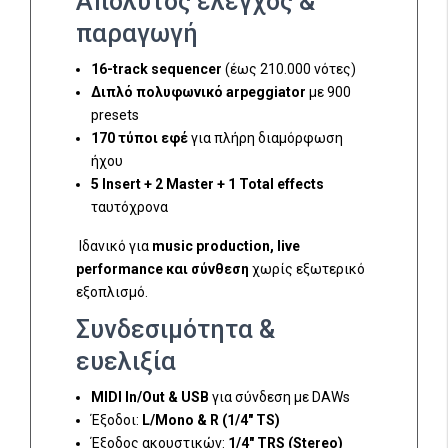
Απόλυτος έλεγχος &
παραγωγή
16-track sequencer
(έως 210.000 νότες)
Διπλό πολυφωνικό arpeggiator
με 900
presets
170 τύποι εφέ
για πλήρη διαμόρφωση
ήχου
5 Insert + 2 Master + 1 Total effects
ταυτόχρονα
Ιδανικό για
music production, live
performance και σύνθεση
χωρίς εξωτερικό
εξοπλισμό.
Συνδεσιμότητα &
ευελιξία
MIDI In/Out & USB
για σύνδεση με DAWs
Έξοδοι:
L/Mono & R (1/4" TS)
Έξοδος ακουστικών:
1/4" TRS (Stereo)