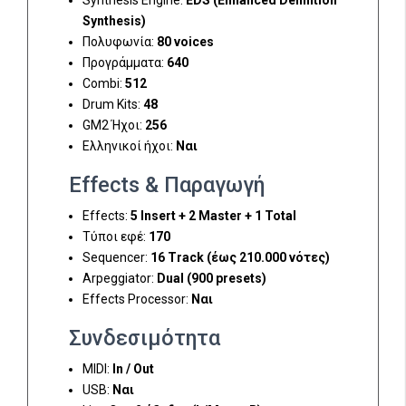
Synthesis)
Πολυφωνία:
80 voices
Προγράμματα:
640
Combi:
512
Drum Kits:
48
GM2 Ήχοι:
256
Ελληνικοί ήχοι:
Ναι
Effects & Παραγωγή
Effects:
5 Insert + 2 Master + 1 Total
Τύποι εφέ:
170
Sequencer:
16 Track (έως 210.000 νότες)
Arpeggiator:
Dual (900 presets)
Effects Processor:
Ναι
Συνδεσιμότητα
MIDI:
In / Out
USB:
Ναι