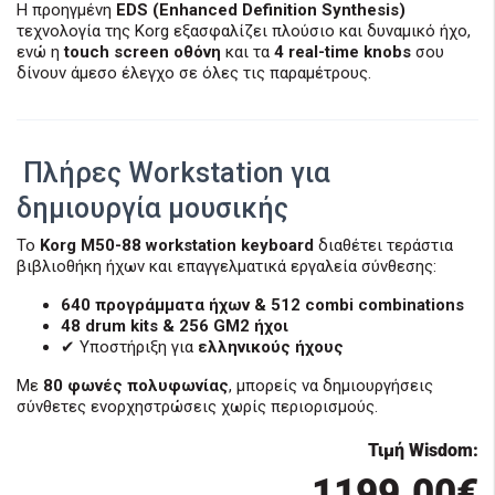
Η προηγμένη
EDS (Enhanced Definition Synthesis)
τεχνολογία της
Korg
εξασφαλίζει πλούσιο και δυναμικό ήχο,
ενώ η
touch screen οθόνη
και τα
4 real-time knobs
σου
δίνουν άμεσο έλεγχο σε όλες τις παραμέτρους.
Πλήρες Workstation για
δημιουργία μουσικής
Το
Korg M50-88 workstation keyboard
διαθέτει τεράστια
βιβλιοθήκη ήχων και επαγγελματικά εργαλεία σύνθεσης:
640 προγράμματα ήχων & 512 combi combinations
48 drum kits & 256 GM2 ήχοι
✔ Υποστήριξη για
ελληνικούς ήχους
Με
80 φωνές πολυφωνίας
, μπορείς να δημιουργήσεις
σύνθετες ενορχηστρώσεις χωρίς περιορισμούς.
Τιμή Wisdom:
1199.00€