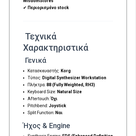
WisdomStores
✔
Περιορισμένο stock
Τεχνικά
Χαρακτηριστικά
Γενικά
Κατασκευαστής:
Korg
Τύπος:
Digital Synthesizer Workstation
Πλήκτρα:
88 (Fully Weighted, RH3)
Keyboard Size:
Natural Size
Aftertouch:
Όχι
Pitchbend:
Joystick
Split Function:
Ναι
Ήχος & Engine
Synthesis Engine:
EDS (Enhanced Definition