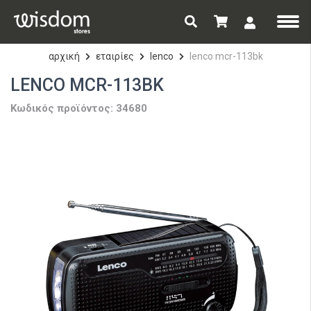
αρχική
εταιρίες
lenco
lenco mcr-113bk
LENCO MCR-113BK
Κωδικός προϊόντος: 34680