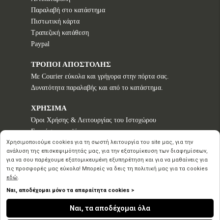
Παραλαβή στο κατάστημα
Πιστωτική κάρτα
Τραπεζική κατάθεση
Paypal
ΤΡΟΠΟΙ ΑΠΟΣΤΟΛΗΣ
Με Courier εύκολα και γρήγορα στην πόρτα σας.
Δυνατότητα παραλαβής και από το κατάστημα.
ΧΡΗΣΙΜΑ
Όροι Χρήσης & Λειτουργίας του Ιστοχώρου
Εγγυήσεις προϊόντων
Τρόποι παραγγελίας
Χρησιμοποιούμε cookies για τη σωστή λειτουργία του site μας, για την
ανάλυση της επισκεψιμότητάς μας, για την εξατομίκευση των διαφημίσεων,
Πολιτική επιστροφών - Δικαίωμα Υπαναχώρησης
για να σου παρέχουμε εξατομικευμένη εξυπηρέτηση και για να μαθαίνεις για
Προστασία Προσωπικών Δεδομένων
τις προσφορές μας εύκολα! Μπορείς να δεις τη πολιτική μας για τα cookies
εδώ
.
Ναι, αποδέχομαι μόνο τα απαραίτητα cookies >
Copyright © 2020 2026
Ναι, τα αποδέχομαι όλα
Inspirational Creation
by Advisable