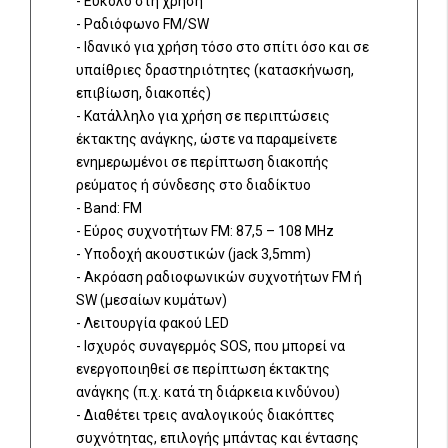
- Εύκολο στη χρήση
- Ραδιόφωνο FM/SW
- Ιδανικό για χρήση τόσο στο σπίτι όσο και σε
υπαίθριες δραστηριότητες (κατασκήνωση,
επιβίωση, διακοπές)
- Κατάλληλο για χρήση σε περιπτώσεις
έκτακτης ανάγκης, ώστε να παραμείνετε
ενημερωμένοι σε περίπτωση διακοπής
ρεύματος ή σύνδεσης στο διαδίκτυο
- Band: FM
- Εύρος συχνοτήτων FM: 87,5 – 108 MHz
- Υποδοχή ακουστικών (jack 3,5mm)
- Ακρόαση ραδιοφωνικών συχνοτήτων FM ή
SW (μεσαίων κυμάτων)
- Λειτουργία φακού LED
- Ισχυρός συναγερμός SOS, που μπορεί να
ενεργοποιηθεί σε περίπτωση έκτακτης
ανάγκης (π.χ. κατά τη διάρκεια κινδύνου)
- Διαθέτει τρεις αναλογικούς διακόπτες
συχνότητας, επιλογής μπάντας και έντασης