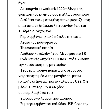
ήχου
- Λειτουργία powerbank 1200mAh, για τη
φόρτιση του κινητού σας ή άλλων συσκευών
- Διαθέτει ενσωματωμένη επαναφορτιζόμενη
μπαταρία, με διάρκεια λειτουργίας έως και
15 ώρες συνεχόμενα
- Περιλαμβάνει ηλιακό πάνελ στην πάνω
πλευρά του ραδιοφώνου
- Τηλεσκοπική κεραία
- Αριθμός καναλιών ήχου: Μονοφωνικό 1.0
- Ενδεικτικές λυχνίες LED που υποδεικνύουν
την κατάσταση της μπαταρίας
- Τέσσερις τρόποι παραγωγής ρεύματος:
χειροκίνητα μέσω της μανιβέλας, μέσω
ηλιακής ενέργειας, μέσω καλωδίου USB-C ή
μέσω 3 μπαταριών AAA (δεν
συμπεριλαμβάνονται)
- Υφασμάτινο λουράκι μεταφοράς
- Συμπεριλαμβάνεται καλώδιο USB-C για την